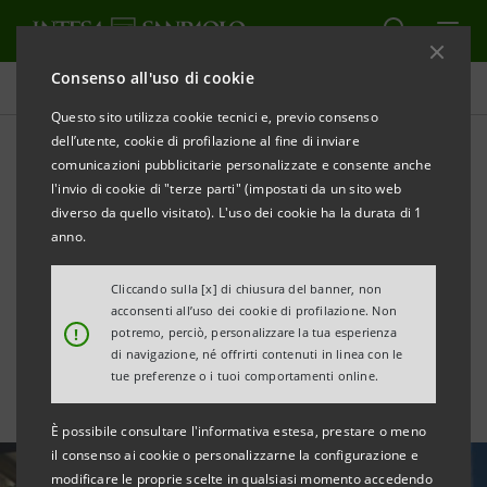
Consenso all'uso di cookie
Tutte le news
Questo sito utilizza cookie tecnici e, previo consenso
dell’utente, cookie di profilazione al fine di inviare
comunicazioni pubblicitarie personalizzate e consente anche
Monitor Distretti 1°
l'invio di cookie di "terze parti" (impostati da un sito web
semestre 2021: balza
diverso da quello visitato). L'uso dei cookie ha la durata di 1
anno.
l’export, rincari nelle
Cliccando sulla [x] di chiusura del banner, non
commodities
acconsenti all’uso dei cookie di profilazione. Non
!
potremo, perciò, personalizzare la tua esperienza
di navigazione, né offrirti contenuti in linea con le
tue preferenze o i tuoi comportamenti online.
È possibile consultare l'informativa estesa, prestare o meno
il consenso ai cookie o personalizzarne la configurazione e
modificare le proprie scelte in qualsiasi momento accedendo