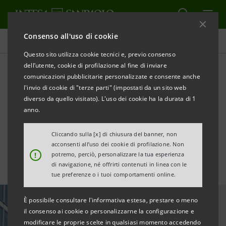
Consenso all'uso di cookie
Tutte le news
Questo sito utilizza cookie tecnici e, previo consenso
dell’utente, cookie di profilazione al fine di inviare
comunicazioni pubblicitarie personalizzate e consente anche
Oscar di Bilancio 2021:
l'invio di cookie di "terze parti" (impostati da un sito web
premiate Intesa Sanpaolo e
diverso da quello visitato). L'uso dei cookie ha la durata di 1
anno.
Fideuram - ISPB
Cliccando sulla [x] di chiusura del banner, non
acconsenti all’uso dei cookie di profilazione. Non
!
potremo, perciò, personalizzare la tua esperienza
di navigazione, né offrirti contenuti in linea con le
tue preferenze o i tuoi comportamenti online.
È possibile consultare l'informativa estesa, prestare o meno
il consenso ai cookie o personalizzarne la configurazione e
modificare le proprie scelte in qualsiasi momento accedendo