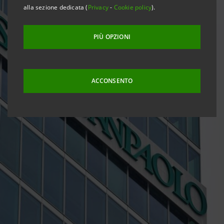
alla sezione dedicata (
Privacy
-
Cookie policy
).
PIÙ OPZIONI
ACCONSENTO