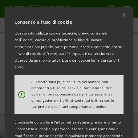
Consenso all'uso di cookie
Tutte le news
Questo sito utilizza cookie tecnici e, previo consenso
dell’utente, cookie di profilazione al fine di inviare
comunicazioni pubblicitarie personalizzate e consente anche
Supporto all’export di
l'invio di cookie di "terze parti" (impostati da un sito web
tecnologia italiana Pietro
diverso da quello visitato). L'uso dei cookie ha la durata di 1
anno.
Fiorentini verso l'Uzbekistan
Cliccando sulla [x] di chiusura del banner, non
acconsenti all’uso dei cookie di profilazione. Non
!
potremo, perciò, personalizzare la tua esperienza
di navigazione, né offrirti contenuti in linea con le
tue preferenze o i tuoi comportamenti online.
È possibile consultare l'informativa estesa, prestare o meno
il consenso ai cookie o personalizzarne la configurazione e
modificare le proprie scelte in qualsiasi momento accedendo