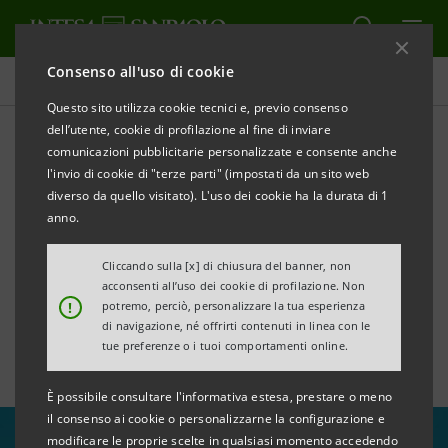
Consenso all'uso di cookie
Tutte le news
Questo sito utilizza cookie tecnici e, previo consenso
dell’utente, cookie di profilazione al fine di inviare
comunicazioni pubblicitarie personalizzate e consente anche
Premio “Costruiamo il
l'invio di cookie di "terze parti" (impostati da un sito web
futuro” per le piccole
diverso da quello visitato). L'uso dei cookie ha la durata di 1
anno.
associazioni sportive di
Cliccando sulla [x] di chiusura del banner, non
Milano
acconsenti all’uso dei cookie di profilazione. Non
!
potremo, perciò, personalizzare la tua esperienza
di navigazione, né offrirti contenuti in linea con le
tue preferenze o i tuoi comportamenti online.
È possibile consultare l'informativa estesa, prestare o meno
il consenso ai cookie o personalizzarne la configurazione e
modificare le proprie scelte in qualsiasi momento accedendo