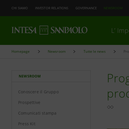
CHI SIAMO
INVESTOR RELATIONS
GOVERNANCE
NEWSROOM
L’ Im
Homepage
Newsroom
Tutte le news
Pro
Prog
NEWSROOM
prod
Conoscere il Gruppo
Prospettive
Comunicati stampa
Press Kit