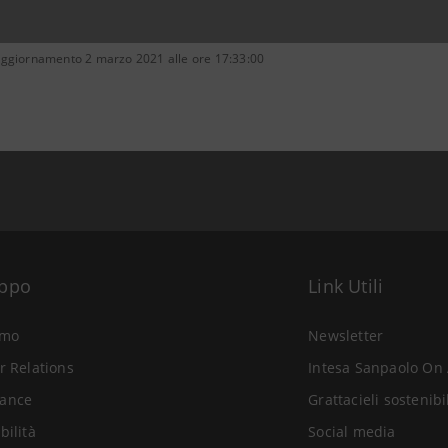
aggiornamento 2 marzo 2021 alle ore 17:33:00
uppo
Link Utili
amo
Newsletter
r Relations
Intesa Sanpaolo On 
ance
Grattacieli sostenibi
bilità
Social media