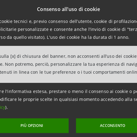
che rappresenta una delle
le principali incognite nel lavor
Consenso all'uso di cookie
cookie tecnici e, previo consenso dell’utente, cookie di profilazione
questo accordo, Ortofruit potrà sviluppare ulteriormente i
citarie personalizzate e consente anche l'invio di cookie di "terz
degli scarti
di produzione che poi trovano impiego in amb
so da quello visitato). L'uso dei cookie ha la durata di 1 anno.
gratori alimentari.
ulla [x] di chiusura del banner, non acconsenti all’uso dei cookie
ne. Non potremo, perciò, personalizzare la tua esperienza di navi
it, anche il settore dell’agricoltura entra a far parte del
P
ntenuti in linea con le tue preferenze o i tuoi comportamenti onli
r consentire alle aziende della filiera di beneficiare dei va
a
.
re l'informativa estesa, prestare o meno il consenso ai cookie o p
dificare le proprie scelte in qualsiasi momento accedendo alla s
icy
).
PIÙ OPZIONI
ACCONSENTO