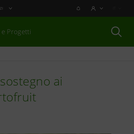
NOTIFICHE
IT
ZI
AREA UTENTE
 e Progetti
per chiudere
 sostegno ai
rtofruit