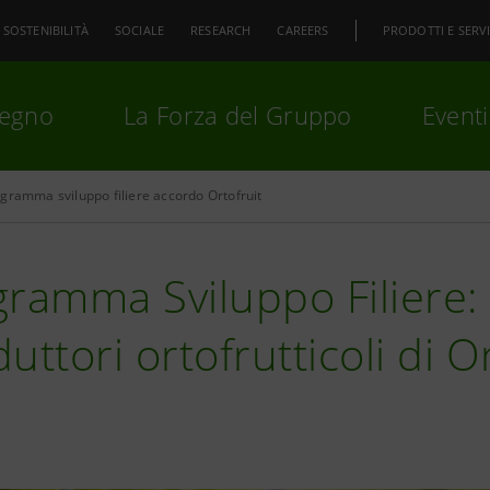
SOSTENIBILITÀ
SOCIALE
RESEARCH
CAREERS
PRODOTTI E SERVI
pegno
La Forza del Gruppo
Eventi
gramma sviluppo filiere accordo Ortofruit
premi
Invio
per cercare o
ESC
ramma Sviluppo Filiere:
uttori ortofrutticoli di O