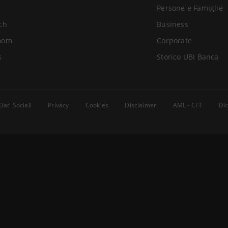
Persone e Famiglie
ch
Business
oom
Corporate
s
Storico UBI Banca
Dati Sociali
Privacy
Cookies
Disclaimer
AML - CFT
Dic