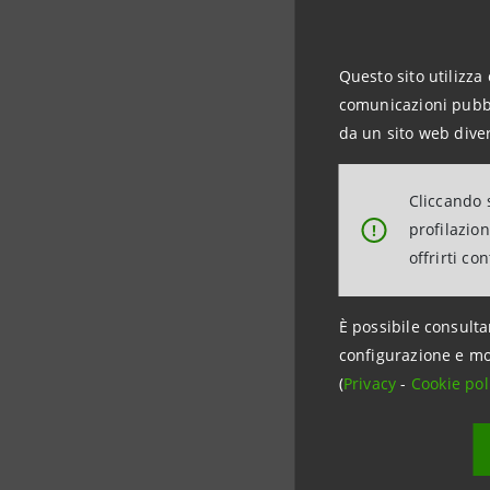
tre mesi)
Questo sito utilizza 
Grazie a 
comunicazioni pubbli
recupero 
da un sito web diver
degli inte
Cliccando s
profilazio
!
Con Ortofu
offrirti co
pensato pe
capofilier
È possibile consulta
configurazione e mo
(
Privacy
-
Cookie pol