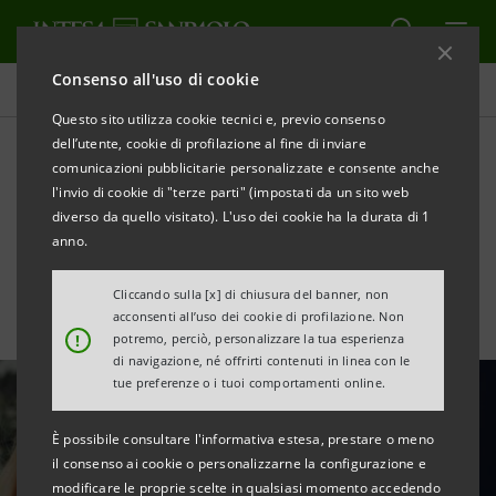
Consenso all'uso di cookie
Tutte le news
Questo sito utilizza cookie tecnici e, previo consenso
dell’utente, cookie di profilazione al fine di inviare
comunicazioni pubblicitarie personalizzate e consente anche
Il sistema moda italiano nel
l'invio di cookie di "terze parti" (impostati da un sito web
post COVID-19
diverso da quello visitato). L'uso dei cookie ha la durata di 1
anno.
Cliccando sulla [x] di chiusura del banner, non
acconsenti all’uso dei cookie di profilazione. Non
!
potremo, perciò, personalizzare la tua esperienza
di navigazione, né offrirti contenuti in linea con le
tue preferenze o i tuoi comportamenti online.
È possibile consultare l'informativa estesa, prestare o meno
il consenso ai cookie o personalizzarne la configurazione e
modificare le proprie scelte in qualsiasi momento accedendo