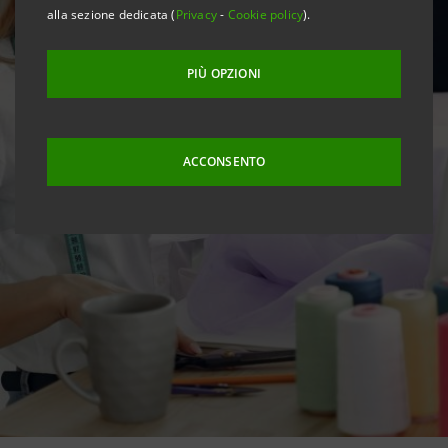
alla sezione dedicata (
Privacy
-
Cookie policy
).
PIÙ OPZIONI
ACCONSENTO