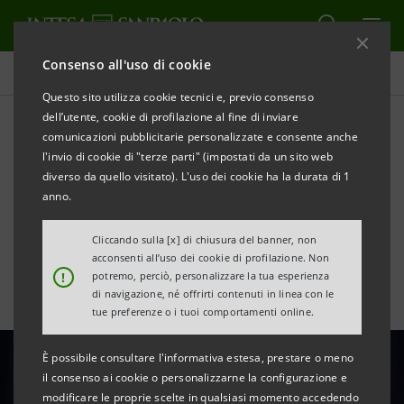
Consenso all'uso di cookie
Tutte le news
Questo sito utilizza cookie tecnici e, previo consenso
dell’utente, cookie di profilazione al fine di inviare
comunicazioni pubblicitarie personalizzate e consente anche
Risultati finanziari 2020:
l'invio di cookie di "terze parti" (impostati da un sito web
dichiarazioni del CEO Carlo
diverso da quello visitato). L'uso dei cookie ha la durata di 1
anno.
Messina
Cliccando sulla [x] di chiusura del banner, non
acconsenti all’uso dei cookie di profilazione. Non
!
potremo, perciò, personalizzare la tua esperienza
di navigazione, né offrirti contenuti in linea con le
tue preferenze o i tuoi comportamenti online.
È possibile consultare l'informativa estesa, prestare o meno
il consenso ai cookie o personalizzarne la configurazione e
modificare le proprie scelte in qualsiasi momento accedendo