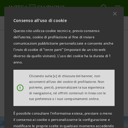
Consenso all'uso di cookie
Tutte le news
Questo sito utilizza cookie tecnici e, previo consenso
dell’utente, cookie di profilazione al fine di inviare
comunicazioni pubblicitarie personalizzate e consente anche
Finanziamento da € 20
l'invio di cookie di "terze parti" (impostati da un sito web
milioni a Sanlorenzo per
diverso da quello visitato). L'uso dei cookie ha la durata di 1
anno.
progetti di crescita
Cliccando sulla [x] di chiusura del banner, non
sostenibile
acconsenti all’uso dei cookie di profilazione. Non
!
potremo, perciò, personalizzare la tua esperienza
di navigazione, né offrirti contenuti in linea con le
tue preferenze o i tuoi comportamenti online.
È possibile consultare l'informativa estesa, prestare o meno
il consenso ai cookie o personalizzarne la configurazione e
modificare le proprie scelte in qualsiasi momento accedendo