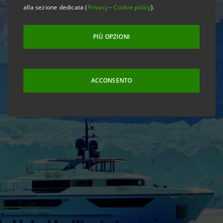
alla sezione dedicata (
Privacy
-
Cookie policy
).
PIÙ OPZIONI
ACCONSENTO