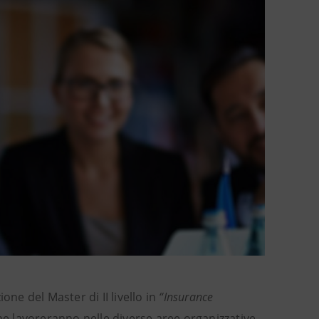
e del Master di II livello in
“Insurance
che lavoreranno nelle diverse aree organizzative