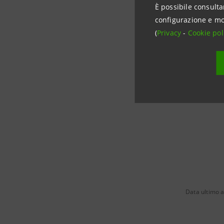
È possibile consulta
configurazione e mo
(
Privacy
-
Cookie pol
OFFER
ISCRIZ
Data ultimo 