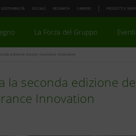
SOSTENIBILITÀ
SOCIALE
RESEARCH
CAREERS
PRODOTTI E SERVI
pegno
La Forza del Gruppo
Eventi
onda edizione master insurance innovation
premi
Invio
per cercare o
ESC
ia la seconda edizione de
urance Innovation