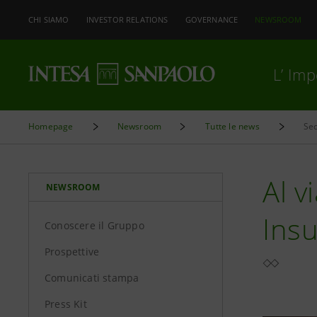
CHI SIAMO
INVESTOR RELATIONS
GOVERNANCE
NEWSROOM
L’ Im
Homepage
Newsroom
Tutte le news
Sec
Al v
NEWSROOM
Ins
Conoscere il Gruppo
Prospettive
Comunicati stampa
Press Kit