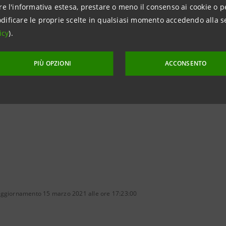
re l'informativa estesa, prestare o meno il consenso ai cookie o p
dificare le proprie scelte in qualsiasi momento accedendo alla s
icy
).
TA FORMATIVA
PIÙ OPZIONI
ACCONSENTO
IONI E POSTI DISPONIBILI
aggiornamento 15 marzo 2021 alle ore 17:23:00