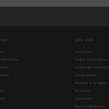
uppo
Link Utili
amo
Newsletter
r Relations
Intesa Sanpaolo On 
ance
Grattacieli sostenibi
bilità
Social media
Persone e Famiglie
ch
Business
oom
Corporate
s
Storico UBI Banca