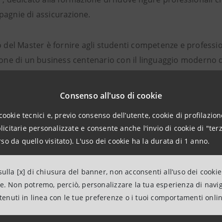
pagnie di assicurazione.
o del Master è fornire agli studenti competenze e professi
zione di un business centenario con il linguaggio moderno 
lità
a tutto campo.
Consenso all'uso di cookie
in Insurance Innovation è un’esperienza full time che si c
cookie tecnici e, previo consenso dell’utente, cookie di profilazione
o una delle aziende partner ed è finalizzato alla possibilit
citarie personalizzate e consente anche l'invio di cookie di "terz
so da quello visitato). L'uso dei cookie ha la durata di 1 anno.
di II livello in Insurance Innovation è un progetto unico in
e da Reale Mutua, con il sostegno della Fondazione Compag
ulla [x] di chiusura del banner, non acconsenti all’uso dei cookie
 Management ed Economia dell’Università di Torino e dall
ne. Non potremo, perciò, personalizzare la tua esperienza di navi
o di Torino, in partnership con il Collegio Carlo Alberto.
ntenuti in linea con le tue preferenze o i tuoi comportamenti onli