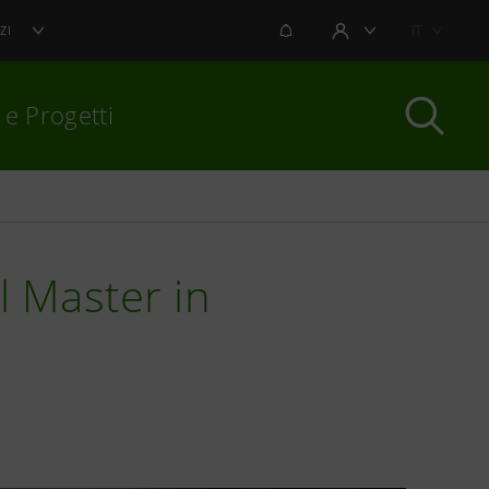
NOTIFICHE
IT
ZI
AREA UTENTE
 e Progetti
per chiudere
l Master in