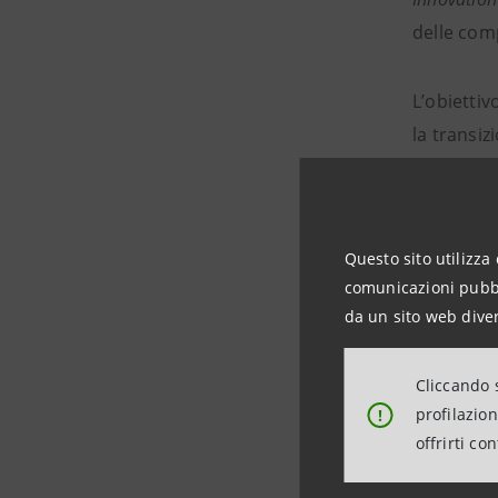
delle com
L’obiettiv
la transi
sostenibi
Il Master 
Questo sito utilizza 
mesi press
comunicazioni pubbli
da un sito web diver
Il Master 
Sanpaolo 
Cliccando s
Scuola di
profilazio
!
Politecnic
offrirti co