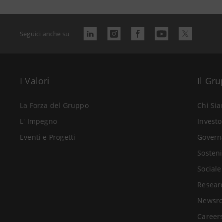
Seguici anche su
I Valori
Il Gr
La Forza del Gruppo
Chi Si
L' Impegno
Investo
Eventi e Progetti
Govern
Sosteni
Sociale
Resear
Newsr
Career