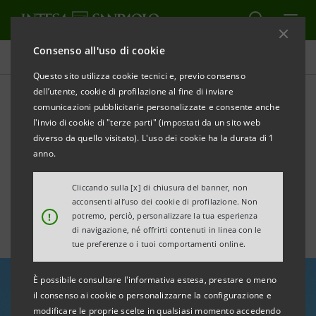
Consenso all'uso di cookie
Tutte le news
Questo sito utilizza cookie tecnici e, previo consenso
dell’utente, cookie di profilazione al fine di inviare
comunicazioni pubblicitarie personalizzate e consente anche
Coldiretti: accordo per
l'invio di cookie di "terze parti" (impostati da un sito web
sostenere aziende siciliane
diverso da quello visitato). L'uso dei cookie ha la durata di 1
anno.
e sarde colpite da incendi
Cliccando sulla [x] di chiusura del banner, non
acconsenti all’uso dei cookie di profilazione. Non
!
potremo, perciò, personalizzare la tua esperienza
di navigazione, né offrirti contenuti in linea con le
tue preferenze o i tuoi comportamenti online.
È possibile consultare l'informativa estesa, prestare o meno
il consenso ai cookie o personalizzarne la configurazione e
modificare le proprie scelte in qualsiasi momento accedendo