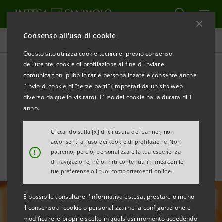
Consenso all'uso di cookie
Tutte le news
Questo sito utilizza cookie tecnici e, previo consenso
dell’utente, cookie di profilazione al fine di inviare
comunicazioni pubblicitarie personalizzate e consente anche
Incendio immobile a Milano:
l'invio di cookie di "terze parti" (impostati da un sito web
interventi a supporto delle
diverso da quello visitato). L'uso dei cookie ha la durata di 1
anno.
famiglie danneggiate
Cliccando sulla [x] di chiusura del banner, non
acconsenti all’uso dei cookie di profilazione. Non
!
potremo, perciò, personalizzare la tua esperienza
di navigazione, né offrirti contenuti in linea con le
tue preferenze o i tuoi comportamenti online.
È possibile consultare l'informativa estesa, prestare o meno
il consenso ai cookie o personalizzarne la configurazione e
modificare le proprie scelte in qualsiasi momento accedendo