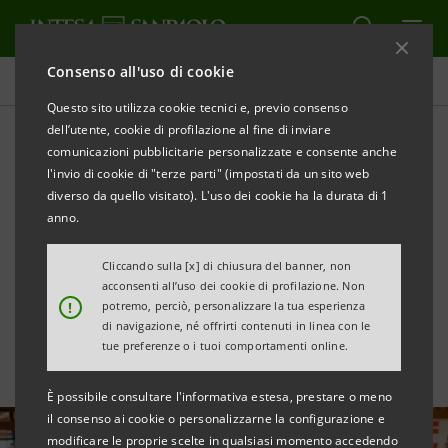
Consenso all'uso di cookie
Tutte le news
Questo sito utilizza cookie tecnici e, previo consenso
dell’utente, cookie di profilazione al fine di inviare
comunicazioni pubblicitarie personalizzate e consente anche
Sostegno a Wefree, il
l'invio di cookie di "terze parti" (impostati da un sito web
programma di prevenzione
diverso da quello visitato). L'uso dei cookie ha la durata di 1
anno.
della comunità di San
Cliccando sulla [x] di chiusura del banner, non
Patrignano
acconsenti all’uso dei cookie di profilazione. Non
!
potremo, perciò, personalizzare la tua esperienza
di navigazione, né offrirti contenuti in linea con le
tue preferenze o i tuoi comportamenti online.
È possibile consultare l'informativa estesa, prestare o meno
il consenso ai cookie o personalizzarne la configurazione e
modificare le proprie scelte in qualsiasi momento accedendo