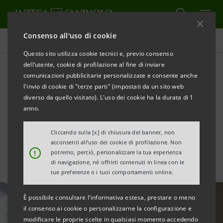
Consenso all'uso di cookie
Tutte le news
Questo sito utilizza cookie tecnici e, previo consenso
dell’utente, cookie di profilazione al fine di inviare
comunicazioni pubblicitarie personalizzate e consente anche
Sostegno alla Scuola d’Italia
l'invio di cookie di "terze parti" (impostati da un sito web
“Guglielmo Marconi” di NYC
diverso da quello visitato). L'uso dei cookie ha la durata di 1
anno.
con due borse di studio
Cliccando sulla [x] di chiusura del banner, non
acconsenti all’uso dei cookie di profilazione. Non
!
potremo, perciò, personalizzare la tua esperienza
di navigazione, né offrirti contenuti in linea con le
tue preferenze o i tuoi comportamenti online.
È possibile consultare l'informativa estesa, prestare o meno
il consenso ai cookie o personalizzarne la configurazione e
modificare le proprie scelte in qualsiasi momento accedendo