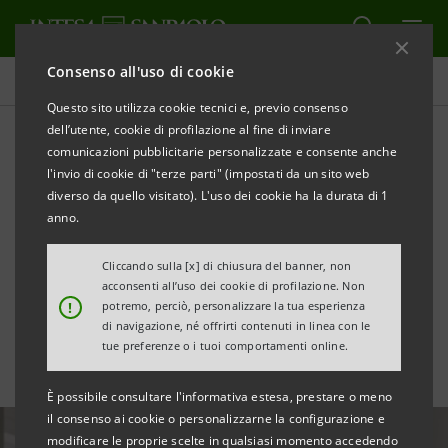
Consenso all'uso di cookie
Tutte le news
Questo sito utilizza cookie tecnici e, previo consenso
dell’utente, cookie di profilazione al fine di inviare
comunicazioni pubblicitarie personalizzate e consente anche
Accordo Comat: un
l'invio di cookie di "terze parti" (impostati da un sito web
esempio di finanza a
diverso da quello visitato). L'uso dei cookie ha la durata di 1
anno.
beneficio di territorio e
Cliccando sulla [x] di chiusura del banner, non
ambiente
acconsenti all’uso dei cookie di profilazione. Non
!
potremo, perciò, personalizzare la tua esperienza
di navigazione, né offrirti contenuti in linea con le
tue preferenze o i tuoi comportamenti online.
È possibile consultare l'informativa estesa, prestare o meno
il consenso ai cookie o personalizzarne la configurazione e
modificare le proprie scelte in qualsiasi momento accedendo