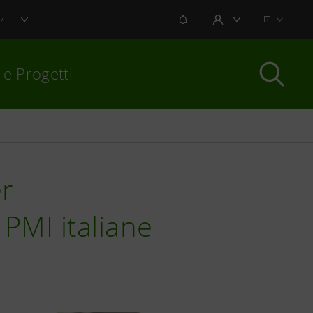
NOTIFICHE
IT
ZI
AREA UTENTE
 e Progetti
per chiudere
er
 PMI italiane