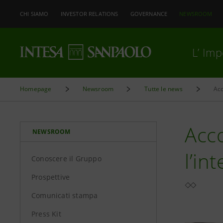
CHI SIAMO
INVESTOR RELATIONS
GOVERNANCE
NEWSROOM
L’ Im
Homepage
Newsroom
Tutte le news
Acc
Acco
NEWSROOM
l’in
Conoscere il Gruppo
Prospettive
Comunicati stampa
Press Kit