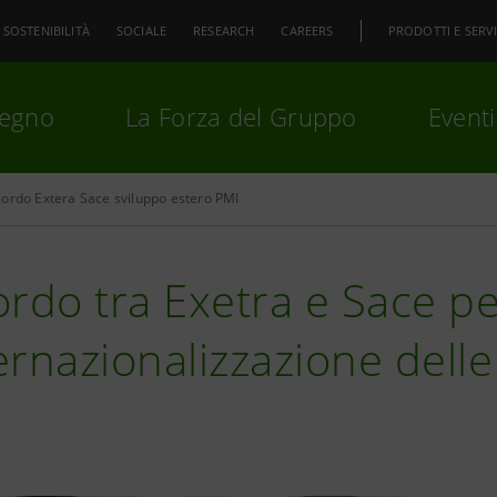
SOSTENIBILITÀ
SOCIALE
RESEARCH
CAREERS
PRODOTTI E SERVI
pegno
La Forza del Gruppo
Eventi
ordo Extera Sace sviluppo estero PMI
premi
Invio
per cercare o
ESC
rdo tra Exetra e Sace p
ternazionalizzazione delle