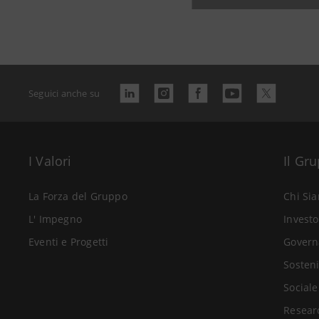
Seguici anche su
I Valori
Il Gr
La Forza del Gruppo
Chi Si
L' Impegno
Investo
Eventi e Progetti
Govern
Sosteni
Sociale
Resear