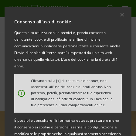
Consenso all'uso di cookie
Tutte le news
Questo sito utilizza cookie tecnici e, previo consenso
dell’utente, cookie di profilazione al fine di inviare
comunicazioni pubblicitarie personalizzate e consente anche
Lo straordinario potenziale
l'invio di cookie di "terze parti" (impostati da un sito web
del Sud. Lectio magistralis
diverso da quello visitato). L'uso dei cookie ha la durata di 1
anno.
di Carlo Messina
Cliccando sulla [x] di chiusura del banner, non
acconsenti all’uso dei cookie di profilazione. Non
!
potremo, perciò, personalizzare la tua esperienza
di navigazione, né offrirti contenuti in linea con le
tue preferenze o i tuoi comportamenti online.
È possibile consultare l'informativa estesa, prestare o meno
il consenso ai cookie o personalizzarne la configurazione e
modificare le proprie scelte in qualsiasi momento accedendo