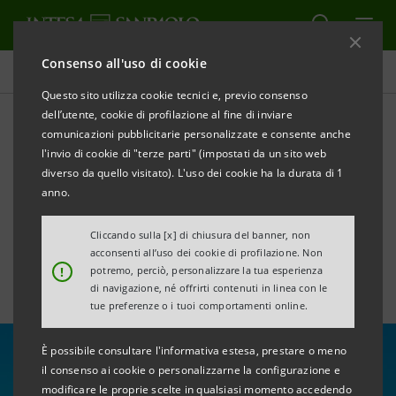
Consenso all'uso di cookie
Tutte le news
Questo sito utilizza cookie tecnici e, previo consenso
dell’utente, cookie di profilazione al fine di inviare
comunicazioni pubblicitarie personalizzate e consente anche
Al Presidente Gian Maria
l'invio di cookie di "terze parti" (impostati da un sito web
Gros-Pietro “Le Chiavi della
diverso da quello visitato). L'uso dei cookie ha la durata di 1
anno.
Città” di Tirana
Cliccando sulla [x] di chiusura del banner, non
acconsenti all’uso dei cookie di profilazione. Non
!
potremo, perciò, personalizzare la tua esperienza
di navigazione, né offrirti contenuti in linea con le
tue preferenze o i tuoi comportamenti online.
È possibile consultare l'informativa estesa, prestare o meno
il consenso ai cookie o personalizzarne la configurazione e
modificare le proprie scelte in qualsiasi momento accedendo