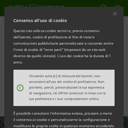
Consenso all'uso di cookie
Tutte le news
Questo sito utilizza cookie tecnici e, previo consenso
dell’utente, cookie di profilazione al fine di inviare
comunicazioni pubblicitarie personalizzate e consente anche
4° MED & Italian Energy
l'invio di cookie di "terze parti" (impostati da un sito web
Report: focus su
diverso da quello visitato). L'uso dei cookie ha la durata di 1
anno.
combustibili alternativi e
Cliccando sulla [x] di chiusura del banner, non
Mediterraneo
acconsenti all’uso dei cookie di profilazione. Non
!
potremo, perciò, personalizzare la tua esperienza
di navigazione, né offrirti contenuti in linea con le
tue preferenze o i tuoi comportamenti online.
È possibile consultare l'informativa estesa, prestare o meno
il consenso ai cookie o personalizzarne la configurazione e
modificare le proprie scelte in qualsiasi momento accedendo