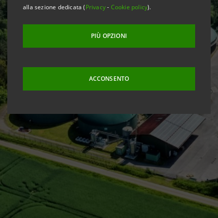
alla sezione dedicata (
Privacy
-
Cookie policy
).
PIÙ OPZIONI
ACCONSENTO