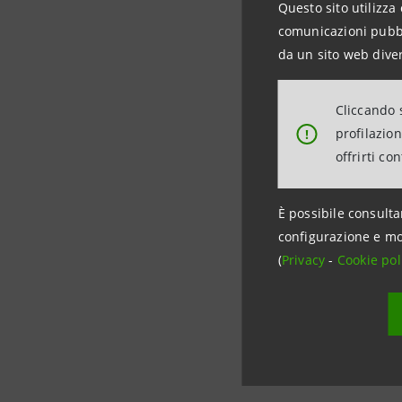
Questo sito utilizza 
comunicazioni pubbli
Grazie all
da un sito web diver
imprese it
oltre che 
Cliccando s
profilazio
!
commercia
offrirti co
È possibile consulta
configurazione e mo
(
Privacy
-
Cookie pol
Data ultimo 