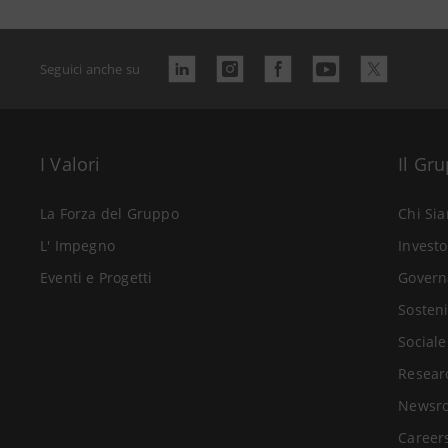
Seguici anche su
I Valori
Il Gr
La Forza del Gruppo
Chi Si
L' Impegno
Investo
Eventi e Progetti
Govern
Sosteni
Sociale
Resear
Newsr
Career