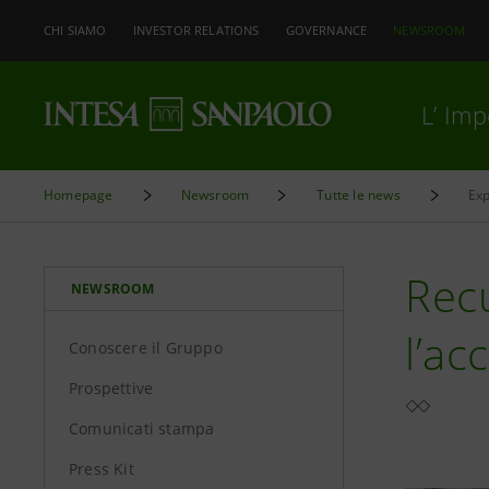
CHI SIAMO
INVESTOR RELATIONS
GOVERNANCE
NEWSROOM
L’ Im
Homepage
Newsroom
Tutte le news
Exp
Recu
NEWSROOM
l’ac
Conoscere il Gruppo
Prospettive
Comunicati stampa
Press Kit