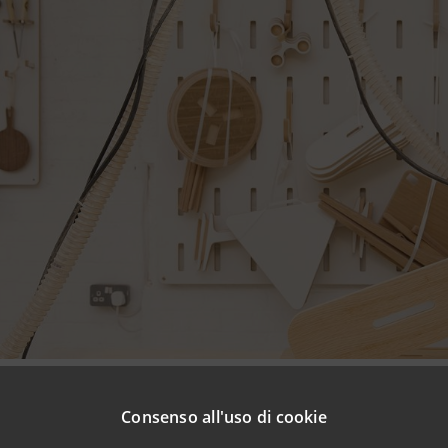
paolo e SACE rinnovano la collaborazione nel servizio di re
Consenso all'uso di cookie
elle PMI italiane sui mercati esteri, fornendo un supporto sp