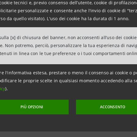
cookie tecnici e, previo consenso dell’utente, cookie di profilazione
citarie personalizzate e consente anche l'invio di cookie di "terz
’accordo con SACE SRV, società del gruppo SACE specializzata
so da quello visitato). L'uso dei cookie ha la durata di 1 anno.
aliane potranno ottenere maggiore liquidità e ridurre le t
accedere a incontri formativi e informativi sui servizi di re
ulla [x] di chiusura del banner, non acconsenti all’uso dei cookie
ne. Non potremo, perciò, personalizzare la tua esperienza di navi
li.
ntenuti in linea con le tue preferenze o i tuoi comportamenti onli
re l'informativa estesa, prestare o meno il consenso ai cookie o p
dificare le proprie scelte in qualsiasi momento accedendo alla s
icy
).
PIÙ OPZIONI
ACCONSENTO
aggiornamento 26 aprile 2022 alle ore 17:21:00