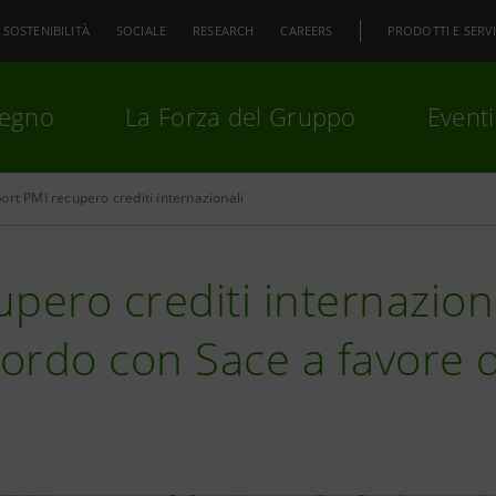
SOSTENIBILITÀ
SOCIALE
RESEARCH
CAREERS
PRODOTTI E SERVI
pegno
La Forza del Gruppo
Eventi
ort PMI recupero crediti internazionali
premi
Invio
per cercare o
ESC
pero crediti internaziona
cordo con Sace a favore 