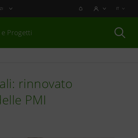
NOTIFICHE
IT
ZI
AREA UTENTE
 e Progetti
per chiudere
li: rinnovato
delle PMI