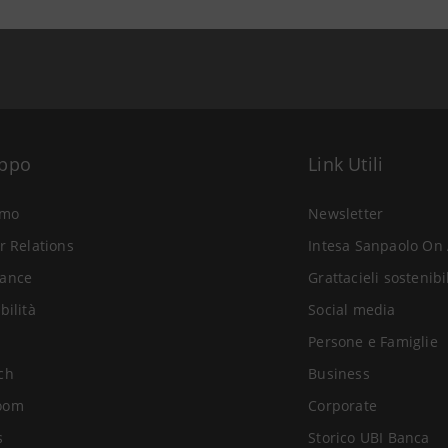
uppo
Link Utili
amo
Newsletter
r Relations
Intesa Sanpaolo On 
ance
Grattacieli sostenibi
bilità
Social media
Persone e Famiglie
ch
Business
oom
Corporate
s
Storico UBI Banca