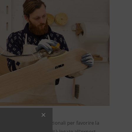
cupero crediti internazionali per favorire la
ecialistico per le attività legate all'export.