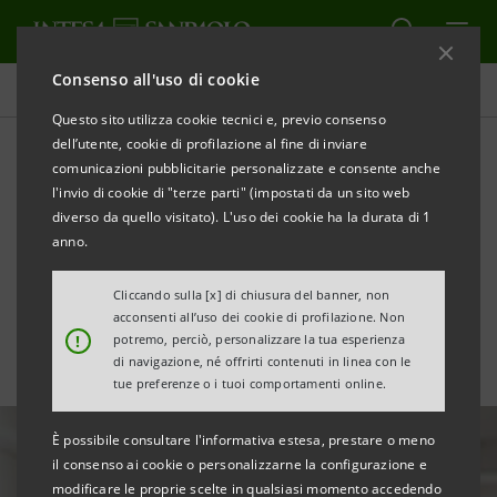
Consenso all'uso di cookie
Tutte le news
Questo sito utilizza cookie tecnici e, previo consenso
dell’utente, cookie di profilazione al fine di inviare
comunicazioni pubblicitarie personalizzate e consente anche
Nasce Fideuram Direct,
l'invio di cookie di "terze parti" (impostati da un sito web
piattaforma di Digital
diverso da quello visitato). L'uso dei cookie ha la durata di 1
anno.
Wealth Management
Cliccando sulla [x] di chiusura del banner, non
acconsenti all’uso dei cookie di profilazione. Non
!
potremo, perciò, personalizzare la tua esperienza
di navigazione, né offrirti contenuti in linea con le
tue preferenze o i tuoi comportamenti online.
È possibile consultare l'informativa estesa, prestare o meno
il consenso ai cookie o personalizzarne la configurazione e
modificare le proprie scelte in qualsiasi momento accedendo