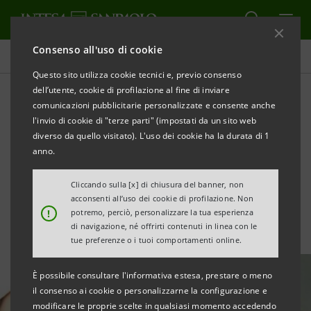
Consenso all'uso di cookie
Tutte le news
Questo sito utilizza cookie tecnici e, previo consenso
dell’utente, cookie di profilazione al fine di inviare
comunicazioni pubblicitarie personalizzate e consente anche
Formula: al via il progetto
l'invio di cookie di "terze parti" (impostati da un sito web
“La Comunità del Buon
diverso da quello visitato). L'uso dei cookie ha la durata di 1
anno.
Gusto di Cagliari”
Cliccando sulla [x] di chiusura del banner, non
acconsenti all’uso dei cookie di profilazione. Non
!
potremo, perciò, personalizzare la tua esperienza
di navigazione, né offrirti contenuti in linea con le
tue preferenze o i tuoi comportamenti online.
È possibile consultare l'informativa estesa, prestare o meno
il consenso ai cookie o personalizzarne la configurazione e
modificare le proprie scelte in qualsiasi momento accedendo