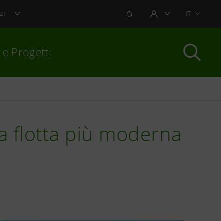
NOTIFICHE
IT
ZI
AREA UTENTE
 e Progetti
per chiudere
 flotta più moderna