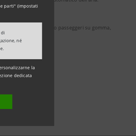
e parti" (impostati
rno e leader nel trasporto passeggeri su gomma,
 di
gazione, né
ne.
ersonalizzarne la
ezione dedicata