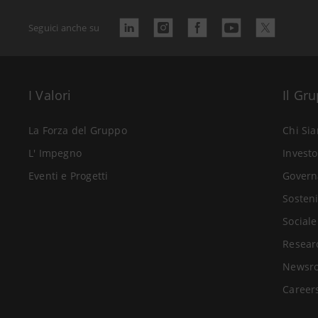
Seguici anche su
I Valori
Il Gr
La Forza del Gruppo
Chi Si
L' Impegno
Investo
Eventi e Progetti
Govern
Sosteni
Sociale
Resear
Newsr
Career