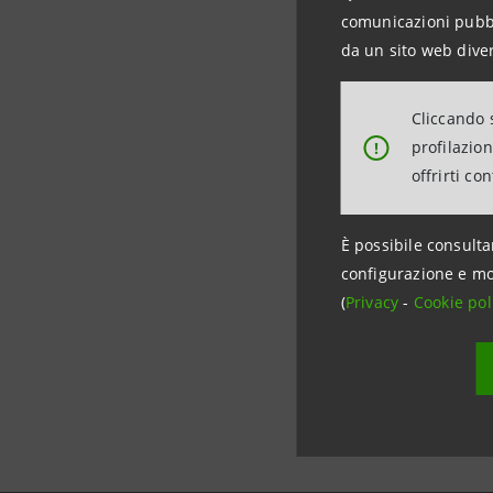
comunicazioni pubbli
l’operazio
da un sito web diver
Il finanz
Cliccando s
è assistit
profilazio
!
offrirti co
È possibile consulta
configurazione e mo
(
Privacy
-
Cookie pol
Data ultimo 