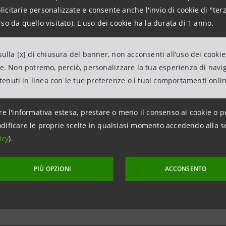
citarie personalizzate e consente anche l'invio di cookie di "terz
ne renderà la flotta più moderna e sostenibile.
so da quello visitato). L'uso dei cookie ha la durata di 1 anno.
iamento a favore di MarinoBus, realtà storica del Mezzogio
ulla [x] di chiusura del banner, non acconsenti all’uso dei cookie
o da Garanzia Italia di SACE.
ne. Non potremo, perciò, personalizzare la tua esperienza di navi
ntenuti in linea con le tue preferenze o i tuoi comportamenti onli
re l'informativa estesa, prestare o meno il consenso ai cookie o p
dificare le proprie scelte in qualsiasi momento accedendo alla s
icy
).
PIÙ OPZIONI
ACCONSENTO
aggiornamento 2 agosto 2022 alle ore 17:50:00