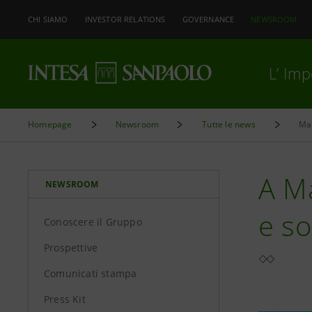
CHI SIAMO
INVESTOR RELATIONS
GOVERNANCE
NEWSROOM
L’ Im
Homepage
Newsroom
Tutte le news
Mar
A M
NEWSROOM
e so
Conoscere il Gruppo
Prospettive
Comunicati stampa
Press Kit