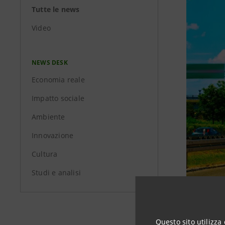
Tutte le news
Video
NEWS DESK
Economia reale
Impatto sociale
Ambiente
Innovazione
Cultura
Studi e analisi
Intesa San
Questo sito utilizza 
rispondent