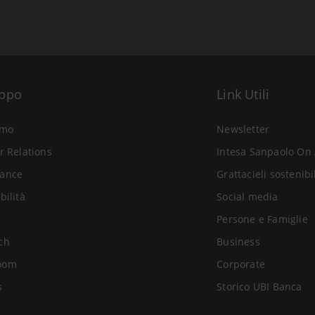
uppo
Link Utili
amo
Newsletter
r Relations
Intesa Sanpaolo On 
ance
Grattacieli sostenibi
bilità
Social media
Persone e Famiglie
ch
Business
oom
Corporate
s
Storico UBI Banca