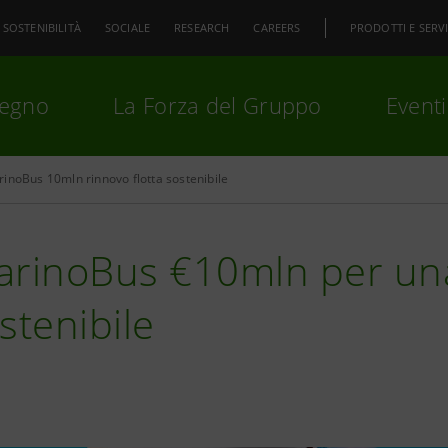
SOSTENIBILITÀ
SOCIALE
RESEARCH
CAREERS
PRODOTTI E SERVI
pegno
La Forza del Gruppo
Eventi
inoBus 10mln rinnovo flotta sostenibile
premi
Invio
per cercare o
ESC
arinoBus €10mln per una
stenibile