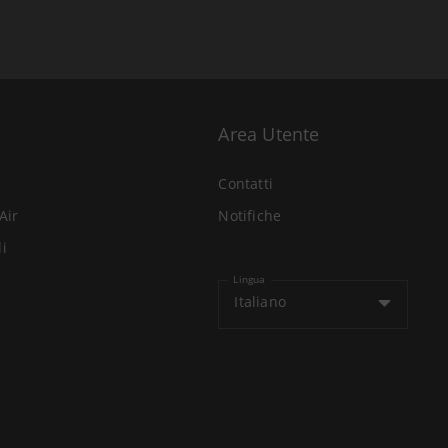
Area Utente
Contatti
Air
Notifiche
li
Lingua
Italiano