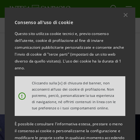
Consenso all'uso di cookie
Tutte le news
Questo sito utilizza cookie tecnici e, previo consenso
dell’utente, cookie di profilazione al fine di inviare
comunicazioni pubblicitarie personalizzate e consente anche
Distretti industriali: a
l'invio di cookie di "terze parti" (impostati da un sito web
settembre raggiunto nuovo
diverso da quello visitato). L'uso dei cookie ha la durata di 1
anno.
record per l’export italiano
Cliccando sulla [x] di chiusura del banner, non
acconsenti all’uso dei cookie di profilazione. Non
!
potremo, perciò, personalizzare la tua esperienza
di navigazione, né offrirti contenuti in linea con le
tue preferenze o i tuoi comportamenti online.
È possibile consultare l'informativa estesa, prestare o meno
il consenso ai cookie o personalizzarne la configurazione e
modificare le proprie scelte in qualsiasi momento accedendo