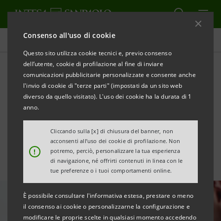
Consenso all'uso di cookie
Tutte le news
Questo sito utilizza cookie tecnici e, previo consenso
dell’utente, cookie di profilazione al fine di inviare
comunicazioni pubblicitarie personalizzate e consente anche
Nuovi investimenti di Neva
l'invio di cookie di "terze parti" (impostati da un sito web
SGR nei settori Life Sciences
diverso da quello visitato). L'uso dei cookie ha la durata di 1
anno.
e PropTech
Cliccando sulla [x] di chiusura del banner, non
acconsenti all’uso dei cookie di profilazione. Non
!
potremo, perciò, personalizzare la tua esperienza
di navigazione, né offrirti contenuti in linea con le
tue preferenze o i tuoi comportamenti online.
È possibile consultare l'informativa estesa, prestare o meno
il consenso ai cookie o personalizzarne la configurazione e
modificare le proprie scelte in qualsiasi momento accedendo