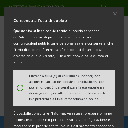
Consenso all'uso di cookie
Tutte le news
Questo sito utilizza cookie tecnici e, previo consenso
dell’utente, cookie di profilazione al fine di inviare
comunicazioni pubblicitarie personalizzate e consente anche
Finanziamento in pool da
l'invio di cookie di "terze parti" (impostati da un sito web
€1,3 mld per la nuova
diverso da quello visitato). L'uso dei cookie ha la durata di 1
anno.
Metro di San Paolo in
Cliccando sulla [x] di chiusura del banner, non
Brasile
acconsenti all’uso dei cookie di profilazione. Non
!
potremo, perciò, personalizzare la tua esperienza
di navigazione, né offrirti contenuti in linea con le
tue preferenze o i tuoi comportamenti online.
È possibile consultare l'informativa estesa, prestare o meno
il consenso ai cookie o personalizzarne la configurazione e
modificare le proprie scelte in qualsiasi momento accedendo