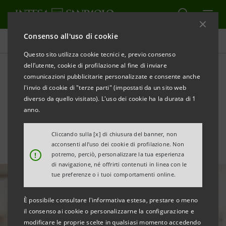
Consenso all'uso di cookie
Tutte le news
Questo sito utilizza cookie tecnici e, previo consenso
dell’utente, cookie di profilazione al fine di inviare
comunicazioni pubblicitarie personalizzate e consente anche
analisi turismo ligure estate
l'invio di cookie di "terze parti" (impostati da un sito web
2022
diverso da quello visitato). L'uso dei cookie ha la durata di 1
anno.
Cliccando sulla [x] di chiusura del banner, non
acconsenti all’uso dei cookie di profilazione. Non
!
potremo, perciò, personalizzare la tua esperienza
di navigazione, né offrirti contenuti in linea con le
tue preferenze o i tuoi comportamenti online.
È possibile consultare l'informativa estesa, prestare o meno
il consenso ai cookie o personalizzarne la configurazione e
modificare le proprie scelte in qualsiasi momento accedendo