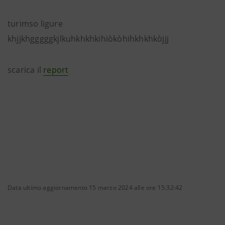
turimso ligure
khjjkhgggggkjlkuhkhkhkihiòkòhihkhkhkòjjj
scarica il
report
Data ultimo aggiornamento 15 marzo 2024 alle ore 15:32:42