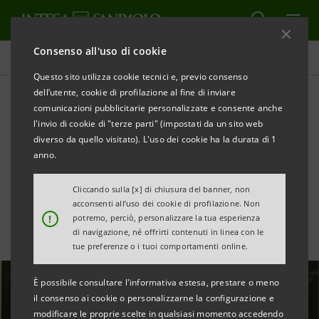
Consenso all'uso di cookie
Tutte le news
Questo sito utilizza cookie tecnici e, previo consenso
dell’utente, cookie di profilazione al fine di inviare
comunicazioni pubblicitarie personalizzate e consente anche
“L’Ebreo Onorario”,
l'invio di cookie di "terze parti" (impostati da un sito web
l’impegno antifascista del
diverso da quello visitato). L'uso dei cookie ha la durata di 1
anno.
banchiere Raffaele Mattioli
Cliccando sulla [x] di chiusura del banner, non
acconsenti all’uso dei cookie di profilazione. Non
!
potremo, perciò, personalizzare la tua esperienza
di navigazione, né offrirti contenuti in linea con le
tue preferenze o i tuoi comportamenti online.
È possibile consultare l'informativa estesa, prestare o meno
il consenso ai cookie o personalizzarne la configurazione e
modificare le proprie scelte in qualsiasi momento accedendo