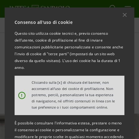
Consenso all'uso di cookie
Tutte le news
Questo sito utilizza cookie tecnici e, previo consenso
dell’utente, cookie di profilazione al fine di inviare
comunicazioni pubblicitarie personalizzate e consente anche
Ulteriori €8 mld per
l'invio di cookie di "terze parti" (impostati da un sito web
sostenere le famiglie contro
diverso da quello visitato). L'uso dei cookie ha la durata di 1
anno.
rincari di bollette e spesa
Cliccando sulla [x] di chiusura del banner, non
acconsenti all’uso dei cookie di profilazione. Non
!
potremo, perciò, personalizzare la tua esperienza
di navigazione, né offrirti contenuti in linea con le
tue preferenze o i tuoi comportamenti online.
È possibile consultare l'informativa estesa, prestare o meno
il consenso ai cookie o personalizzarne la configurazione e
modificare le proprie scelte in qualsiasi momento accedendo