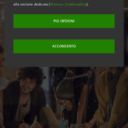
alla sezione dedicata (
Privacy
-
Cookie policy
).
PIÙ OPZIONI
ACCONSENTO