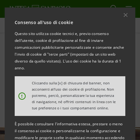
Consenso all'uso di cookie
Tutte le news
Questo sito utilizza cookie tecnici e, previo consenso
dell’utente, cookie di profilazione al fine di inviare
comunicazioni pubblicitarie personalizzate e consente anche
“Up2Stars”: il nuovo
l'invio di cookie di "terze parti" (impostati da un sito web
programma di
diverso da quello visitato). L'uso dei cookie ha la durata di 1
anno.
accelerazione che valorizza
Cliccando sulla [x] di chiusura del banner, non
le startup
acconsenti all’uso dei cookie di profilazione. Non
!
potremo, perciò, personalizzare la tua esperienza
di navigazione, né offrirti contenuti in linea con le
tue preferenze o i tuoi comportamenti online.
È possibile consultare l'informativa estesa, prestare o meno
il consenso ai cookie o personalizzarne la configurazione e
modificare le proprie scelte in qualsiasi momento accedendo