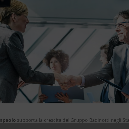
anpaolo
supporta la crescita del Gruppo Badinotti negli Stat
 Netting Products (PNP), società americana con sede a Seat