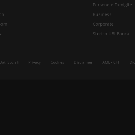
Persone e Famiglie
ch
Business
oom
Corporate
s
Storico UBI Banca
Dati Sociali
Privacy
Cookies
Disclaimer
AML - CFT
Dic