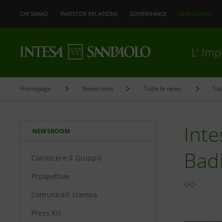
CHI SIAMO
INVESTOR RELATIONS
GOVERNANCE
NEWSROOM
L’ Im
Homepage
Newsroom
Tutte le news
Sup
Inte
NEWSROOM
Badi
Conoscere il Gruppo
Prospettive
Comunicati stampa
Press Kit