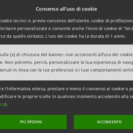
Consenso all'uso di cookie
i Group
è un’azienda specializzata nella fornitura di reti in
cookie tecnici e, previo consenso dell’utente, cookie di profilazione
tura, la pesca, lo sport, la sicurezza e l’industria: grazie al
citarie personalizzate e consente anche l'invio di cookie di "terz
altre strutture di contenimento, può proseguire il percorso
so da quello visitato). L'uso dei cookie ha la durata di 1 anno.
ulla [x] di chiusura del banner, non acconsenti all’uso dei cookie
ne. Non potremo, perciò, personalizzare la tua esperienza di navi
ione
è stata strutturata dalla Divisione IMI – Corporate & 
ntenuti in linea con le tue preferenze o i tuoi comportamenti onli
Territori, in un’azione sinergica che testimonia l’impegno
sione capaci di cogliere opportunità di sviluppo sostenibile 
re l'informativa estesa, prestare o meno il consenso ai cookie o p
dificare le proprie scelte in qualsiasi momento accedendo alla s
icy
).
PIÙ OPZIONI
ACCONSENTO