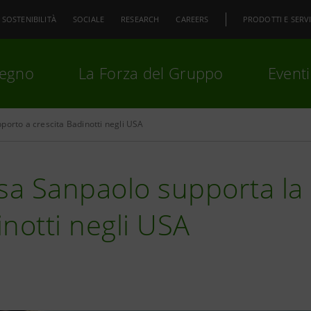
SOSTENIBILITÀ
SOCIALE
RESEARCH
CAREERS
PRODOTTI E SERVI
pegno
La Forza del Gruppo
Eventi
porto a crescita Badinotti negli USA
premi
Invio
per cercare o
ESC
sa Sanpaolo supporta la
notti negli USA