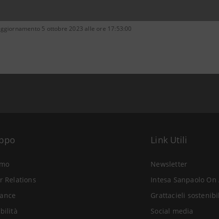
aggiornamento 5 ottobre 2023 alle ore 17:53:00
uppo
Link Utili
amo
Newsletter
r Relations
Intesa Sanpaolo On 
ance
Grattacieli sostenibi
bilità
Social media