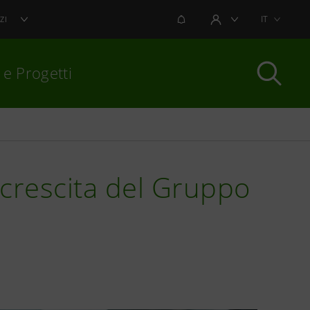
NOTIFICHE
IT
ZI
AREA UTENTE
 e Progetti
per chiudere
 crescita del Gruppo