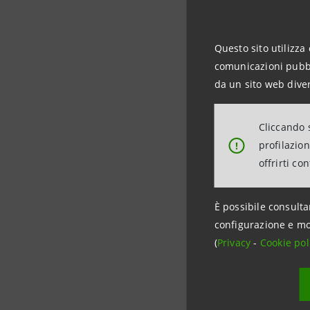
Badinott
Questo sito utilizza 
l’acquacol
comunicazioni pubbli
di reti e 
da un sito web diver
target.
Cliccando s
profilazio
!
L’operaz
offrirti co
Banca dei 
ogni dimen
È possibile consulta
configurazione e mo
(
Privacy
-
Cookie pol