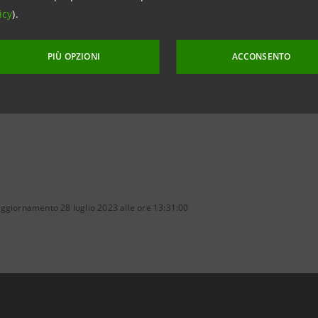
icy
).
la dichiarazione completa del CEO Carlo Messina
PIÙ OPZIONI
ACCONSENTO
ggiornamento 28 luglio 2023 alle ore 13:31:00