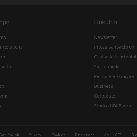
uppo
Link Utili
amo
Newsletter
r Relations
Intesa Sanpaolo On 
ance
Grattacieli sostenibi
bilità
Social media
Persone e Famiglie
ch
Business
oom
Corporate
s
Storico UBI Banca
Dati Sociali
Privacy
Cookies
Disclaimer
AML - CFT
Dic