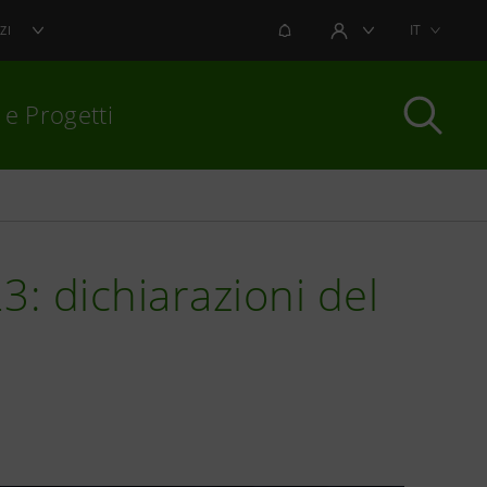
NOTIFICHE
IT
ZI
AREA UTENTE
 e Progetti
per chiudere
3: dichiarazioni del