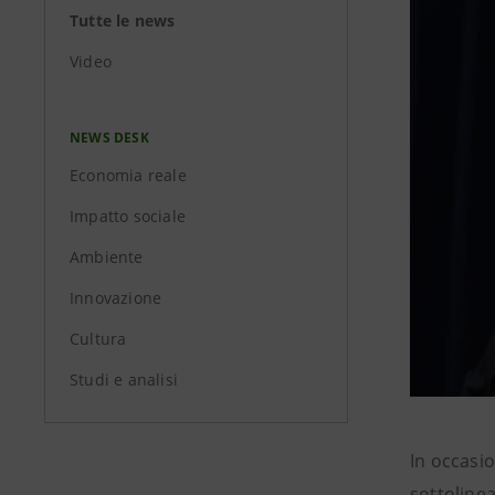
Tutte le news
Video
NEWS DESK
Economia reale
Impatto sociale
Ambiente
Innovazione
Cultura
Studi e analisi
In occasio
sottolinea