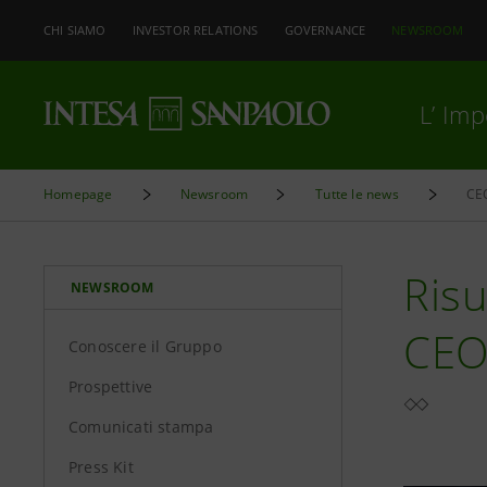
CHI SIAMO
INVESTOR RELATIONS
GOVERNANCE
NEWSROOM
L’ Im
Homepage
Newsroom
Tutte le news
CEO
Risu
NEWSROOM
CEO
Conoscere il Gruppo
Prospettive
Comunicati stampa
Press Kit