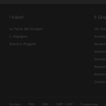
I Valori
Il Gr
La Forza del Gruppo
Chi Si
L' Impegno
Investo
Eventi e Progetti
Govern
Sosteni
Sociale
Resear
Newsr
Career
Fornitori
PSD
SSM
CSIRT - CERT
Trasparenza