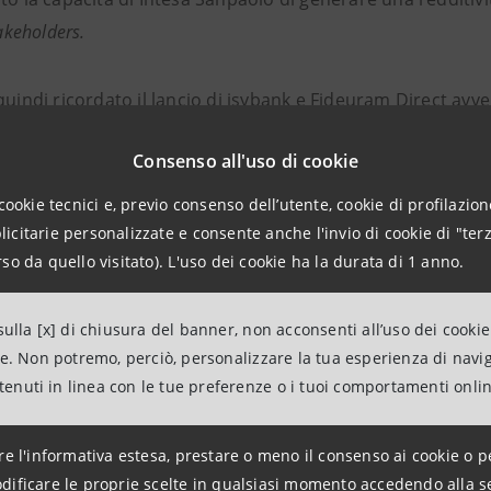
akeholders.
quindi ricordato il lancio di isybank e Fideuram Direct avve
mpresa 2022-2025 che pongono Intesa Sanpaolo all’avanguar
Consenso all'uso di cookie
ela.
cookie tecnici e, previo consenso dell’utente, cookie di profilazione
inoltre sottolineato la centralità del programma promosso 
citarie personalizzate e consente anche l'invio di cookie di "terz
so da quello visitato). L'uso dei cookie ha la durata di 1 anno.
ianze nel Paese.
ulla [x] di chiusura del banner, non acconsenti all’uso dei cookie
lare, nel primo semestre la crescita dei ricavi da interessi 
ne. Non potremo, perciò, personalizzare la tua esperienza di navi
con dividendi maturati pari a €3 miliardi: il 40% di questi è 
ntenuti in linea con le tue preferenze o i tuoi comportamenti onli
 consentendo importanti interventi di carattere sociale nei
re l'informativa estesa, prestare o meno il consenso ai cookie o p
dificare le proprie scelte in qualsiasi momento accedendo alla s