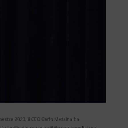
emestre 2023, il CEO Carlo Messina ha
à significativa e sostenibile con benefici per