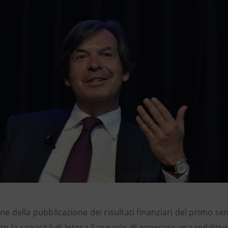
ne della pubblicazione dei risultati finanziari del primo s
to la capacità di Intesa Sanpaolo di generare una redditivit