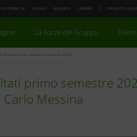
SOSTENIBILITÀ
SOCIALE
RESEARCH
CAREERS
PRODOTTI E SERVI
pegno
La Forza del Gruppo
Eventi
 dichiarazione risultati semestrale 2023
premi
Invio
per cercare o
ESC
ltati primo semestre 202
 Carlo Messina