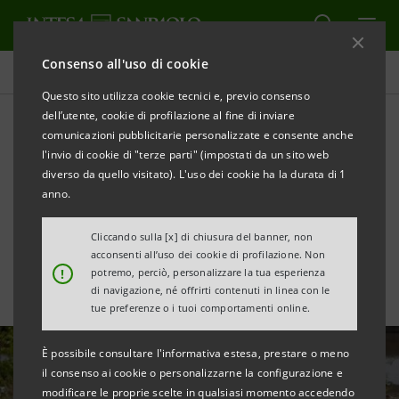
Consenso all'uso di cookie
Tutte le news
Questo sito utilizza cookie tecnici e, previo consenso
dell’utente, cookie di profilazione al fine di inviare
comunicazioni pubblicitarie personalizzate e consente anche
Alluvione in Toscana: da
l'invio di cookie di "terze parti" (impostati da un sito web
Intesa Sanpaolo €1 miliardo
diverso da quello visitato). L'uso dei cookie ha la durata di 1
anno.
per famiglie e imprese
Cliccando sulla [x] di chiusura del banner, non
acconsenti all’uso dei cookie di profilazione. Non
!
potremo, perciò, personalizzare la tua esperienza
di navigazione, né offrirti contenuti in linea con le
tue preferenze o i tuoi comportamenti online.
È possibile consultare l'informativa estesa, prestare o meno
il consenso ai cookie o personalizzarne la configurazione e
modificare le proprie scelte in qualsiasi momento accedendo