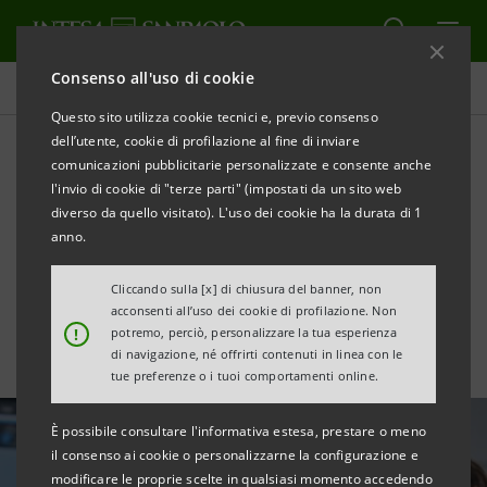
Consenso all'uso di cookie
Tutte le news
Questo sito utilizza cookie tecnici e, previo consenso
dell’utente, cookie di profilazione al fine di inviare
comunicazioni pubblicitarie personalizzate e consente anche
Da Intesa Sanpaolo e SACE
l'invio di cookie di "terze parti" (impostati da un sito web
€5 mln a sostegno della
diverso da quello visitato). L'uso dei cookie ha la durata di 1
anno.
crescita di Mare Group
Cliccando sulla [x] di chiusura del banner, non
acconsenti all’uso dei cookie di profilazione. Non
!
potremo, perciò, personalizzare la tua esperienza
di navigazione, né offrirti contenuti in linea con le
tue preferenze o i tuoi comportamenti online.
È possibile consultare l'informativa estesa, prestare o meno
il consenso ai cookie o personalizzarne la configurazione e
modificare le proprie scelte in qualsiasi momento accedendo