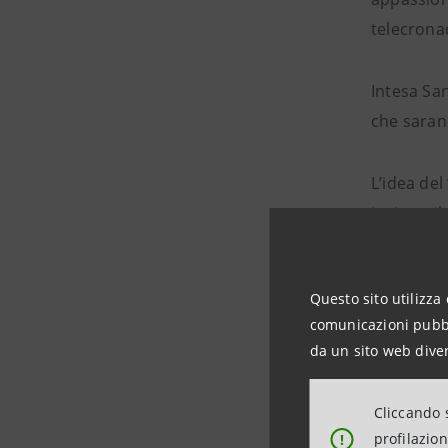
telecronac
Intesa San
che sarann
L’idea de
invitato i
Guarda u
Questo sito utilizza 
comunicazioni pubbli
da un sito web diver
Cliccando s
profilazio
!