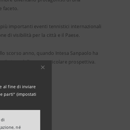
e faceto.
 più importanti eventi tennistici internazionali
di visibilità per la città e il Paese.
dello scorso anno, quando Intesa Sanpaolo ha
 il gioco dalla sua particolare prospettiva.
 al fine di inviare
e parti" (impostati
 di
gazione, né