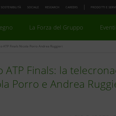
SOSTENIBILITÀ
SOCIALE
RESEARCH
CAREERS
PRODOTTI E SERVI
pegno
La Forza del Gruppo
Eventi
to ATP Finals Nicola Porro Andrea Ruggieri
premi
Invio
per cercare o
ESC
o ATP Finals: la telecron
la Porro e Andrea Ruggi