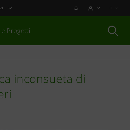
NOTIFICHE
IT
ZI
AREA UTENTE
 e Progetti
per chiudere
aca inconsueta di
eri