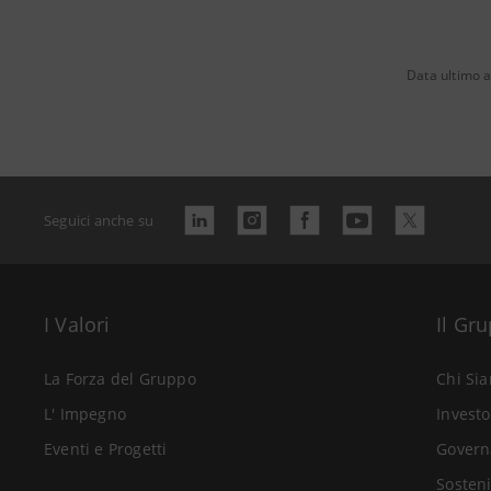
Data ultimo 
Seguici anche su
I Valori
Il Gr
La Forza del Gruppo
Chi Si
L' Impegno
Investo
Eventi e Progetti
Govern
Sosteni