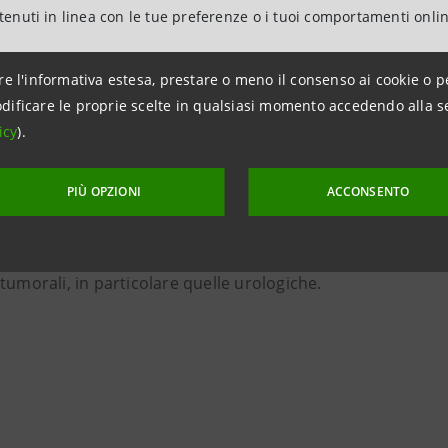
e per la Ricerca”
ntenuti in linea con le tue preferenze o i tuoi comportamenti onli
re l'informativa estesa, prestare o meno il consenso ai cookie o p
st’anno Intesa Sanpaolo sostiene la Fondazione Piemontese
dificare le proprie scelte in qualsiasi momento accedendo alla s
iativa “Un Ace per la Ricerca” donerà infatti €100 per ogn
icy
).
 gli ACE segnati in finale – con un impegno complessivo fi
PIÙ OPZIONI
ACCONSENTO
mente, è attiva su
Forfunding
una campagna per dotare l’Ist
o Blu, strumento in grado di rivoluzionare la diagnosi, i pro
tumorali, in particolare quelle urologiche.