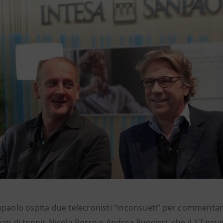
paolo ospita due telecronisti “inconsueti” per commentare le
ati di tennis Nicola Porro e Andrea Ruggieri, che il 17 no