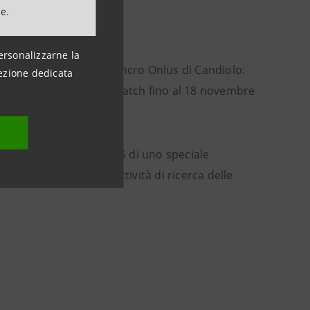
ne.
ersonalizzarne la
 per la ricerca sul cancro Onlus di Candiolo:
ezione dedicata
i ACE segnato durante i match fino al 18 novembre
no a €100.000.
ituto di Candiolo-IRCCS di uno speciale
cessi chirurgici e le attività di ricerca delle