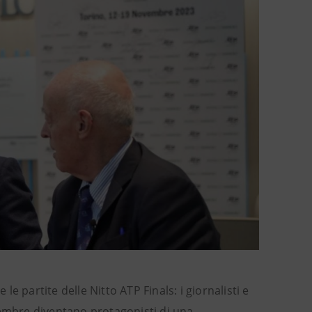
 partite delle Nitto ATP Finals: i giornalisti e
vembre diventano protagonisti di una