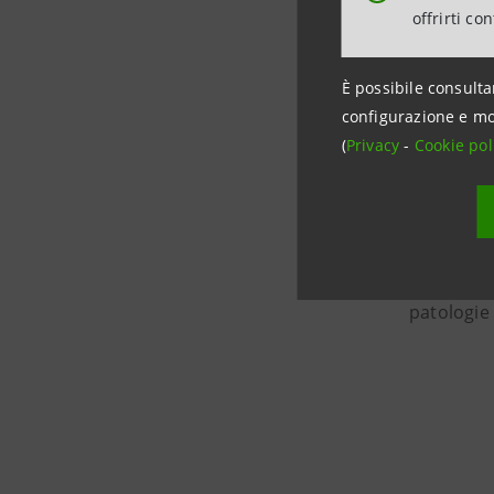
“Un Ac
offrirti co
È possibile consulta
Anche que
configurazione e mo
con l’iniz
(
Privacy
-
Cookie pol
e €200 per
Parallela
Microscopi
patologie 