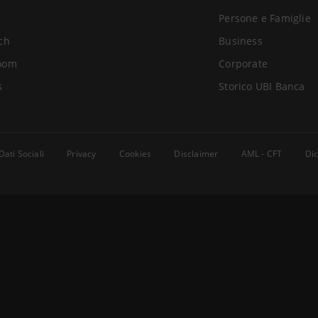
Persone e Famiglie
ch
Business
oom
Corporate
s
Storico UBI Banca
Dati Sociali
Privacy
Cookies
Disclaimer
AML - CFT
Dic