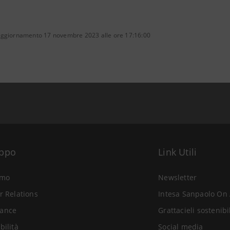
aggiornamento 17 novembre 2023 alle ore 17:16:00
uppo
Link Utili
amo
Newsletter
r Relations
Intesa Sanpaolo On 
ance
Grattacieli sostenibi
bilità
Social media