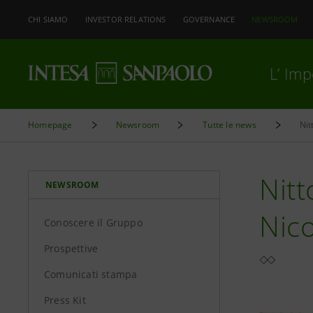
CHI SIAMO
INVESTOR RELATIONS
GOVERNANCE
NEWSROOM
L’ Im
Homepage
Newsroom
Tutte le news
Nit
Nitt
NEWSROOM
Nico
Conoscere il Gruppo
Prospettive
Comunicati stampa
Press Kit