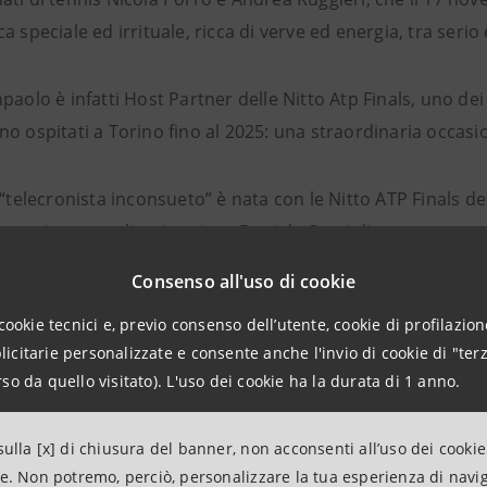
a speciale ed irrituale, ricca di verve ed energia, tra serio 
paolo è infatti Host Partner delle Nitto Atp Finals, uno dei
o ospitati a Torino fino al 2025: una straordinaria occasione 
l “telecronista inconsueto” è nata con le Nitto ATP Finals 
l campione paralimpico cieco Daniele Cassioli a commentare
Consenso all'uso di cookie
n estratto:
cookie tecnici e, previo consenso dell’utente, cookie di profilazione
citarie personalizzate e consente anche l'invio di cookie di "terz
so da quello visitato). L'uso dei cookie ha la durata di 1 anno.
ulla [x] di chiusura del banner, non acconsenti all’uso dei cookie
ne. Non potremo, perciò, personalizzare la tua esperienza di navi