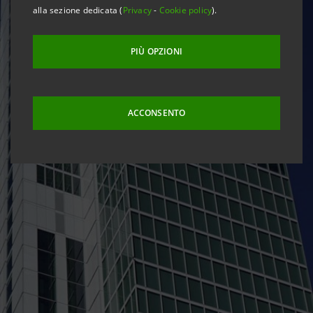
alla sezione dedicata (
Privacy
-
Cookie policy
).
PIÙ OPZIONI
ACCONSENTO