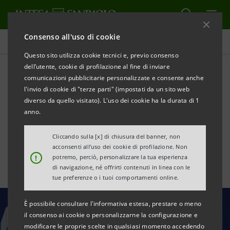
Consenso all'uso di cookie
Tutte le news
Questo sito utilizza cookie tecnici e, previo consenso
dell’utente, cookie di profilazione al fine di inviare
comunicazioni pubblicitarie personalizzate e consente anche
Global Finance Awards:
l'invio di cookie di "terze parti" (impostati da un sito web
Intesa Sanpaolo è Best
diverso da quello visitato). L'uso dei cookie ha la durata di 1
anno.
Bank in Italy
Cliccando sulla [x] di chiusura del banner, non
acconsenti all’uso dei cookie di profilazione. Non
!
potremo, perciò, personalizzare la tua esperienza
di navigazione, né offrirti contenuti in linea con le
tue preferenze o i tuoi comportamenti online.
È possibile consultare l'informativa estesa, prestare o meno
il consenso ai cookie o personalizzarne la configurazione e
modificare le proprie scelte in qualsiasi momento accedendo