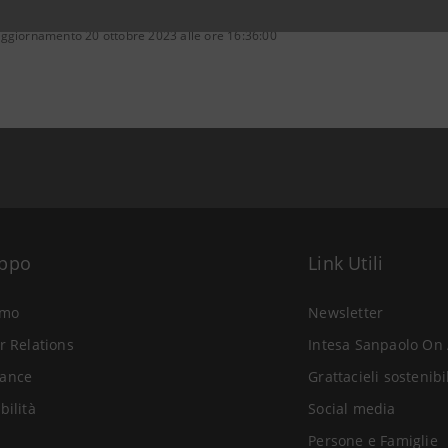
aggiornamento 20 ottobre 2023 alle ore 16:36:00
uppo
Link Utili
amo
Newsletter
r Relations
Intesa Sanpaolo On 
ance
Grattacieli sostenibi
bilità
Social media
Persone e Famiglie