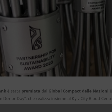
Bank
è stata
premiata
dal
Global Compact delle Nazioni U
 Donor Day", che realizza insieme al Kyiv City Blood Center
ipendenti, clienti e partner della Banca, per salvare la vit