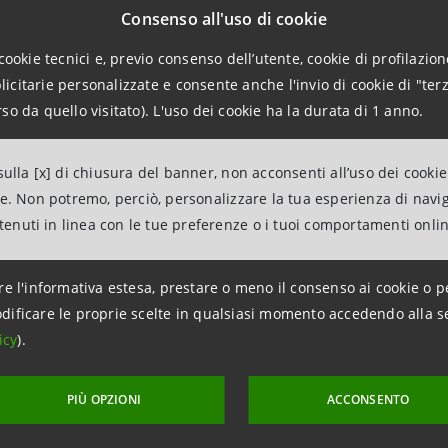
Consenso all'uso di cookie
cookie tecnici e, previo consenso dell’utente, cookie di profilazione
scimento è stato assegnato nell’ambito del contest
"Partne
citarie personalizzate e consente anche l'invio di cookie di "terz
to annualmente dal Global Compact Network delle Nazioni U
so da quello visitato). L'uso dei cookie ha la durata di 1 anno.
di sviluppo sostenibile
promosse dalle imprese e dal settor
le Development Goals.
ulla [x] di chiusura del banner, non acconsenti all’uso dei cookie
ne. Non potremo, perciò, personalizzare la tua esperienza di navi
ank, subsidiary del Gruppo Intesa Sanpaolo
in Ucraina, 
ntenuti in linea con le tue preferenze o i tuoi comportamenti onli
lle Nazioni Unite nei quattro ambiti: diritti umani, lavoro
re l'informativa estesa, prestare o meno il consenso ai cookie o p
dificare le proprie scelte in qualsiasi momento accedendo alla s
icy
).
PIÙ OPZIONI
ACCONSENTO