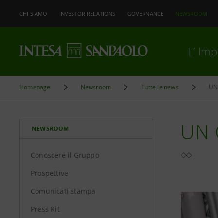
CHI SIAMO
INVESTOR RELATIONS
GOVERNANCE
NEWSROOM
L’ Im
Homepage
Newsroom
Tutte le news
UN 
UN 
NEWSROOM
Conoscere il Gruppo
Prospettive
Comunicati stampa
Press Kit