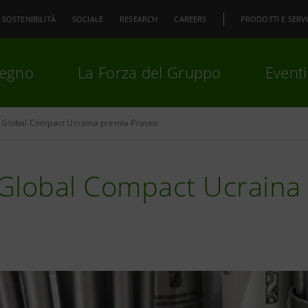
SOSTENIBILITÀ
SOCIALE
RESEARCH
CAREERS
PRODOTTI E SERVI
pegno
La Forza del Gruppo
Eventi
Global Compact Ucraina premia Pravex
premi
Invio
per cercare o
ESC
Global Compact Ucraina