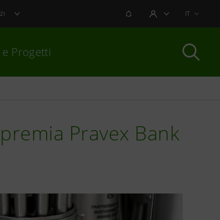
NOTIFICHE
IT
ZI
AREA UTENTE
 e Progetti
per chiudere
 premia Pravex Bank