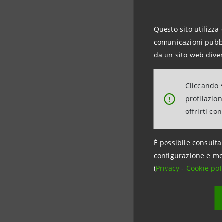
urgente.
Questo sito utilizza 
Il ricono
comunicazioni pubbli
organizza
da un sito web diver
pratiche 
Sustainab
Cliccando s
profilazio
!
Pravex B
offrirti co
Compact de
È possibile consulta
configurazione e mo
(
Privacy
-
Cookie pol