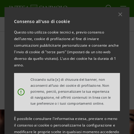
Consenso all'uso di cookie
Tutte le news
Questo sito utilizza cookie tecnici e, previo consenso
dell’utente, cookie di profilazione al fine di inviare
comunicazioni pubblicitarie personalizzate e consente anche
Grandi patrimoni: Intesa
l'invio di cookie di "terze parti" (impostati da un sito web
Sanpaolo Private Banking
diverso da quello visitato). L'uso dei cookie ha la durata di 1
anno.
potenzia il servizio
Cliccando sulla [x] di chiusura del banner, non
acconsenti all’uso dei cookie di profilazione. Non
!
potremo, perciò, personalizzare la tua esperienza
di navigazione, né offrirti contenuti in linea con le
tue preferenze o i tuoi comportamenti online.
È possibile consultare l'informativa estesa, prestare o meno
il consenso ai cookie o personalizzarne la configurazione e
modificare le proprie scelte in qualsiasi momento accedendo