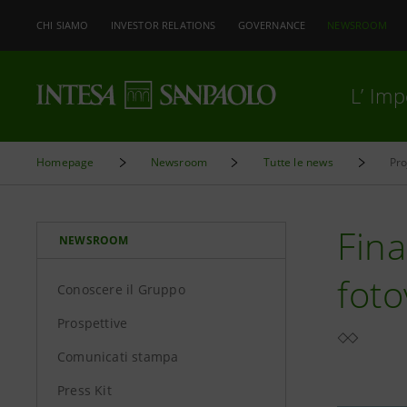
CHI SIAMO
INVESTOR RELATIONS
GOVERNANCE
NEWSROOM
L’ Im
Homepage
Newsroom
Tutte le news
Pro
Fin
NEWSROOM
foto
Conoscere il Gruppo
Prospettive
Comunicati stampa
Press Kit