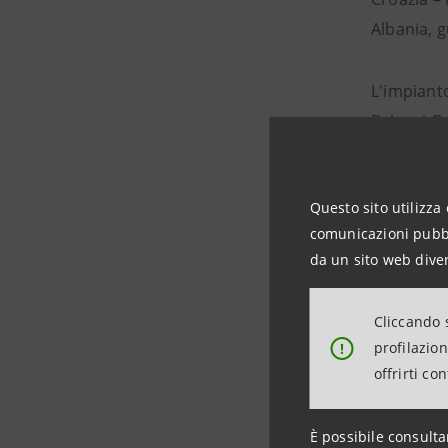
Albania, g
L'impiant
Balcani Oc
Il Karava
Questo sito utilizza 
significat
comunicazioni pubbli
principal
da un sito web diver
Il prestit
Cliccando s
con il su
profilazio
!
offrirti co
Con un ti
in qualit
È possibile consulta