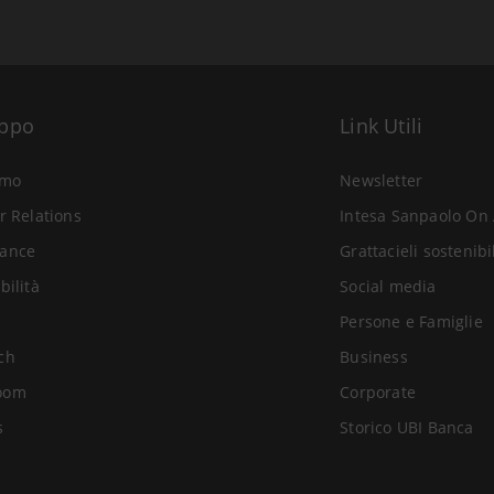
uppo
Link Utili
amo
Newsletter
r Relations
Intesa Sanpaolo On 
ance
Grattacieli sostenibi
bilità
Social media
Persone e Famiglie
ch
Business
oom
Corporate
s
Storico UBI Banca