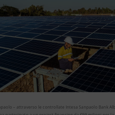
npaolo – attraverso le controllate Intesa Sanpaolo Bank Al
ha partecipato a un project financing da €99 milioni per la 