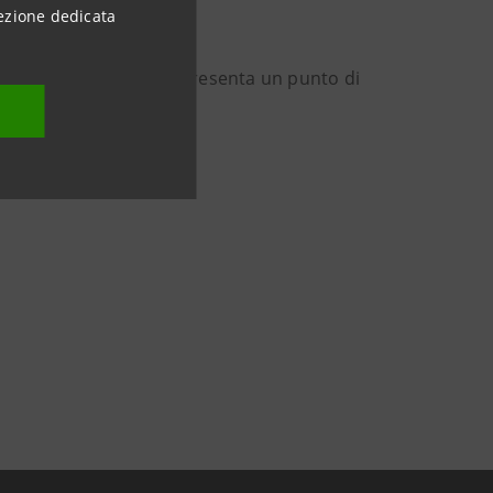
ezione dedicata
vasta Solar Project rappresenta un punto di
i.