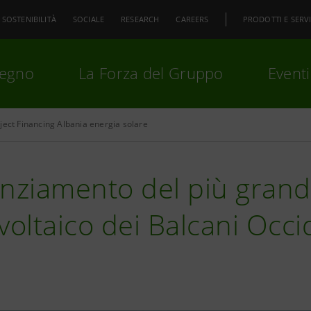
SOSTENIBILITÀ
SOCIALE
RESEARCH
CAREERS
PRODOTTI E SERVI
pegno
La Forza del Gruppo
Eventi
ject Financing Albania energia solare
premi
Invio
per cercare o
ESC
anziamento del più gran
voltaico dei Balcani Occi