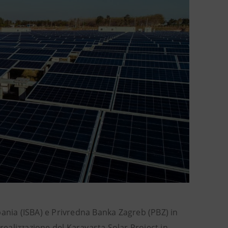
bania (ISBA) e Privredna Banka Zagreb (PBZ) in
realizzazione del Karavasta Solar Project in