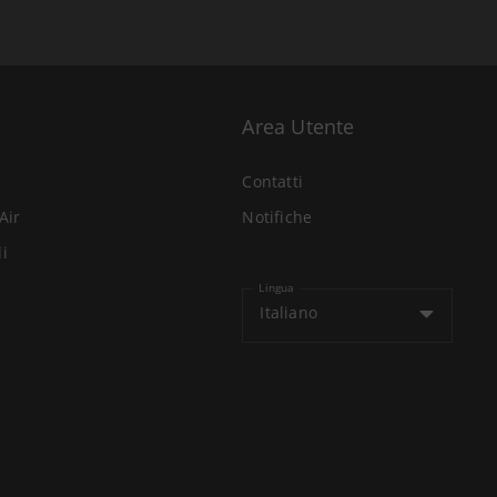
Area Utente
Contatti
Air
Notifiche
li
Lingua
Italiano