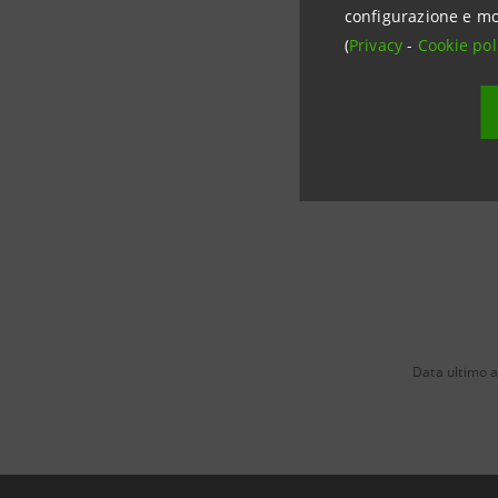
Account Ba
configurazione e mo
(
Privacy
-
Cookie pol
Come prim
riferiment
Data ultimo 