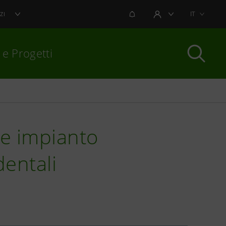
NOTIFICHE
IT
ZI
AREA UTENTE
 e Progetti
per chiudere
de impianto
dentali