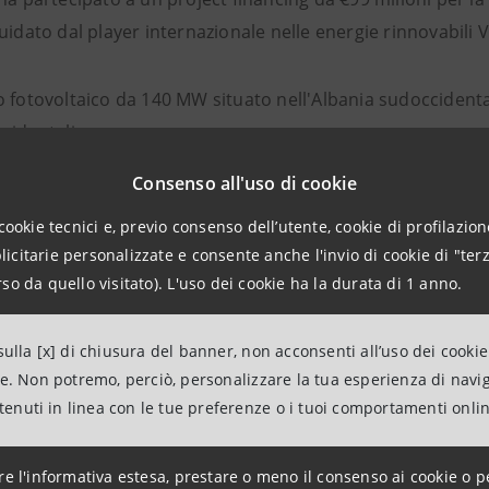
uidato dal player internazionale nelle energie rinnovabili Vo
o fotovoltaico da 140 MW situato nell'Albania sudoccidental
cidentali.
Consenso all'uso di cookie
sta Solar Project sosterrà la transizione green promossa
cookie tecnici e, previo consenso dell’utente, cookie di profilazione
ivo la quota di energia solare prodotta e la diversificazione 
citarie personalizzate e consente anche l'invio di cookie di "terz
mente idroelettriche.
so da quello visitato). L'uso dei cookie ha la durata di 1 anno.
o sindacato da €99 milioni è stato organizzato dalla BERS (
ulla [x] di chiusura del banner, non acconsenti all’uso dei cookie
pporto del Gruppo Intesa Sanpaolo e dell'IFC (Internationa
ne. Non potremo, perciò, personalizzare la tua esperienza di navi
ntenuti in linea con le tue preferenze o i tuoi comportamenti onli
cket di €29 milioni, Intesa Sanpaolo è l'unica banca commer
à di Administrative Agent, Payment Agent e Offshore Securi
re l'informativa estesa, prestare o meno il consenso ai cookie o p