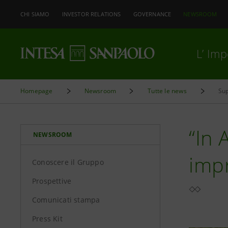
CHI SIAMO
INVESTOR RELATIONS
GOVERNANCE
NEWSROOM
L’ Im
Homepage
Newsroom
Tutte le news
“In 
NEWSROOM
impr
Conoscere il Gruppo
Prospettive
Comunicati stampa
Press Kit