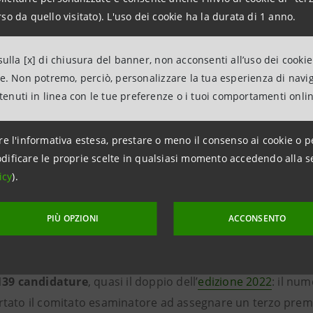
mio da €100.000
assegnato
ex aequo
a:
so da quello visitato). L'uso dei cookie ha la durata di 1 anno.
Okapi Network
, che punta ad accrescere la comunicazione 
ulla [x] di chiusura del banner, non acconsenti all’uso dei cookie
ne. Non potremo, perciò, personalizzare la tua esperienza di navi
tti plastic free per la pulizia della casa e cosmetici per l
ntenuti in linea con le tue preferenze o i tuoi comportamenti onli
qua e l’utilizzo di formulazioni concentrate, da diluire, a 
1
, che sviluppa un sistema assorbente, avvalendosi di una 
re l'informativa estesa, prestare o meno il consenso ai cookie o p
ire oceani e mari da sversamenti accidentali di idrocarburi 
dificare le proprie scelte in qualsiasi momento accedendo alla s
ilità di riutilizzo fino a 200 volte
icy
).
PIÙ OPZIONI
ACCONSENTO
In Action Esg Climate”
,
lanciata ad aprile 2023
in collabora
139 candidature
, quasi il doppio dell’
edizione 2022
: il num
tato il comitato esaminatore ad assegnare un terzo prem