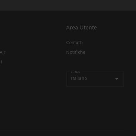
Area Utente
Contatti
Air
Notifiche
li
Lingua
Italiano