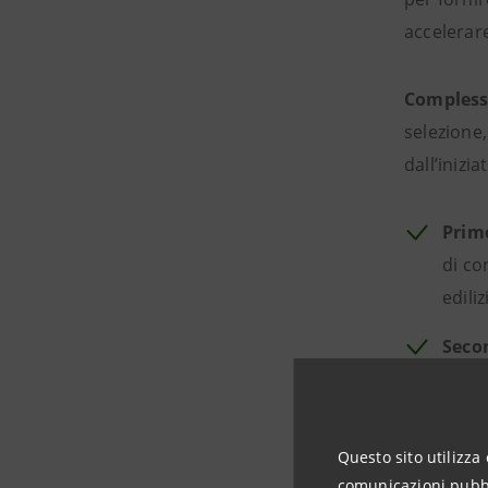
accelerar
Comples
selezione,
dall’iniziat
Prim
di co
edili
Seco
vetto
di di
produ
Questo sito utilizza 
comunicazioni pubbli