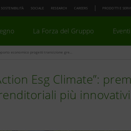
SOSTENIBILITÀ
SOCIALE
RESEARCH
CAREERS
PRODOTTI E SERVI
pegno
La Forza del Gruppo
Eventi
Supporto economico progetti transizione green
premi
Invio
per cercare o
ESC
Action Esg Climate”: premi
enditoriali più innovativi