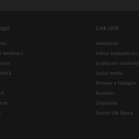
uppo
Link Utili
amo
Newsletter
r Relations
Intesa Sanpaolo On 
ance
Grattacieli sostenibi
bilità
Social media
Persone e Famiglie
ch
Business
oom
Corporate
s
Storico UBI Banca