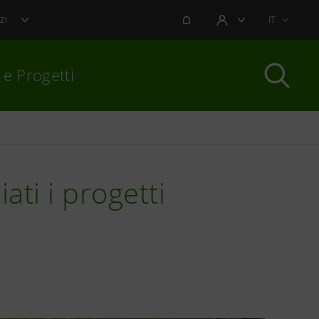
NOTIFICHE
IT
ZI
AREA UTENTE
 e Progetti
per chiudere
ati i progetti