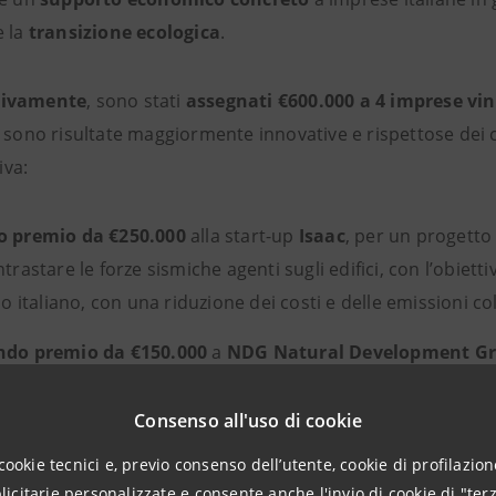
e la
transizione ecologica
.
sivamente
, sono stati
assegnati
€600.000 a 4 imprese vinc
 sono risultate maggiormente innovative e rispettose dei c
iva:
o premio da €250.000
alla start-up
Isaac
, per un progetto
ntrastare le forze sismiche agenti sugli edifici, con l’obiett
zio italiano, con una riduzione dei costi e delle emissioni co
ndo premio da €150.000
a
NDG Natural Development G
re inorganico biocompatibile che, associato all’utilizzo di ol
fendersi da attacchi patogeni e mutamenti climatici, con
Consenso all'uso di cookie
ttività
cookie tecnici e, previo consenso dell’utente, cookie di profilazione
citarie personalizzate e consente anche l'invio di cookie di "terz