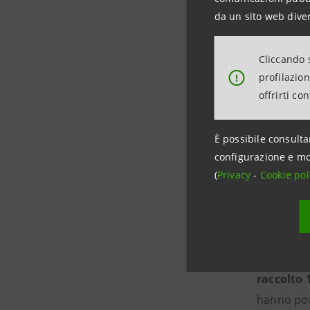
Terzo pre
da un sito web diver
The 
Cliccando s
profilazio
!
prodo
offrirti co
di ac
Test 
È possibile consulta
ripul
configurazione e mo
possib
(
Privacy
-
Cookie pol
La call “
raccolto 
hanno por