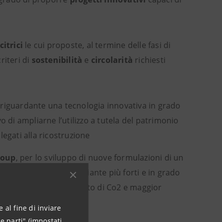
itrici
le cui proposte, al termine delle fasi di
riteri di
sostenibilità
e
circolarità
richiesti
 riguardante una tecnologia innovativa in grado
ivo di ampliarne l’utilizzo a tutela del patrimonio
llegati alla ricostruzione
roup
, per lo sviluppo di nuove formulazioni di un
ii essenziali, rende le piante più forti e in grado
 conseguente abbattimento di Co2 e maggior
 al fine di inviare
e parti" (impostati