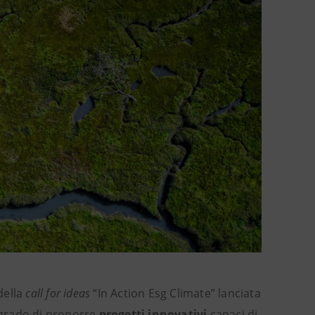
della
call for ideas
“In Action Esg Climate” lanciata
 grado di proporre
progetti innovativi
capaci di