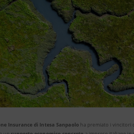
one Insurance di Intesa Sanpaolo
ha premiato i vincitori 
re un
supporto economico concreto
a imprese italiane in