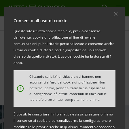
Consenso all'uso di cookie
Tutte le news
Questo sito utilizza cookie tecnici e, previo consenso
dell’utente, cookie di profilazione al fine di inviare
comunicazioni pubblicitarie personalizzate e consente anche
Intesa Sanpaolo con
l'invio di cookie di "terze parti" (impostati da un sito web
Bending Spoons per
diverso da quello visitato). L'uso dei cookie ha la durata di 1
anno.
l’acquisizione di WeTransfer
Cliccando sulla [x] di chiusura del banner, non
acconsenti all’uso dei cookie di profilazione. Non
!
potremo, perciò, personalizzare la tua esperienza
di navigazione, né offrirti contenuti in linea con le
tue preferenze o i tuoi comportamenti online.
È possibile consultare l'informativa estesa, prestare o meno
il consenso ai cookie o personalizzarne la configurazione e
modificare le proprie scelte in qualsiasi momento accedendo