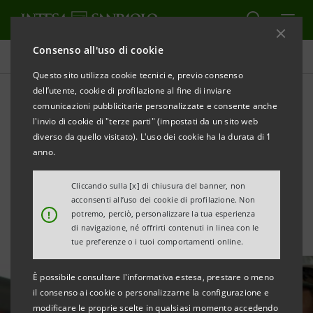
Consenso all'uso di cookie
Tutte le news
Questo sito utilizza cookie tecnici e, previo consenso
dell’utente, cookie di profilazione al fine di inviare
comunicazioni pubblicitarie personalizzate e consente anche
Con CDP, €1mld a supporto
l'invio di cookie di "terze parti" (impostati da un sito web
degli investimenti di PMI e
diverso da quello visitato). L'uso dei cookie ha la durata di 1
anno.
Mid-Cap italiane
Cliccando sulla [x] di chiusura del banner, non
acconsenti all’uso dei cookie di profilazione. Non
!
potremo, perciò, personalizzare la tua esperienza
di navigazione, né offrirti contenuti in linea con le
tue preferenze o i tuoi comportamenti online.
È possibile consultare l'informativa estesa, prestare o meno
il consenso ai cookie o personalizzarne la configurazione e
modificare le proprie scelte in qualsiasi momento accedendo