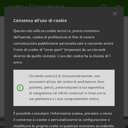
Consenso all'uso di cookie
Tutte le news
Questo sito utilizza cookie tecnici e, previo consenso
dell’utente, cookie di profilazione al fine di inviare
comunicazioni pubblicitarie personalizzate e consente anche
Fideuram – Intesa Sanpaolo
l'invio di cookie di "terze parti" (impostati da un sito web
Private Banking quota in
diverso da quello visitato). L'uso dei cookie ha la durata di 1
anno.
Borsa la piattaforma D-X
Cliccando sulla [x] di chiusura del banner, non
ETF
acconsenti all’uso dei cookie di profilazione. Non
!
potremo, perciò, personalizzare la tua esperienza
di navigazione, né offrirti contenuti in linea con le
tue preferenze o i tuoi comportamenti online.
È possibile consultare l'informativa estesa, prestare o meno
il consenso ai cookie o personalizzarne la configurazione e
modificare le proprie scelte in qualsiasi momento accedendo