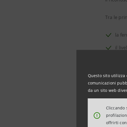
Tra le pri
la fe
il li
dell’
l’ecc
Questo sito utilizza 
diver
comunicazioni pubbli
l’ado
da un sito web diver
del c
Cliccando s
l’att
profilazio
!
conse
offrirti co