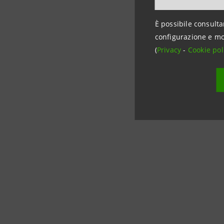
finan
È possibile consulta
Con una re
configurazione e mo
Divisione
(
Privacy
-
Cookie pol
CFI.co (Ca
individua 
proprie pr