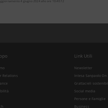
aggiornamento 4 giugno 2024 alle ore 10:40:12
uppo
Link Utili
amo
Newsletter
r Relations
Intesa Sanpaolo On 
ance
Grattacieli sostenibi
bilità
Social media
Persone e Famiglie
ch
Business