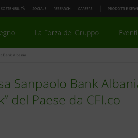
SOSTENIBILITÀ
SOCIALE
RESEARCH
CAREERS
PRODOTTI E SERVI
pegno
La Forza del Gruppo
Eventi
t Bank Albania
premi
Invio
per cercare o
ESC
esa Sanpaolo Bank Albani
” del Paese da CFI.co