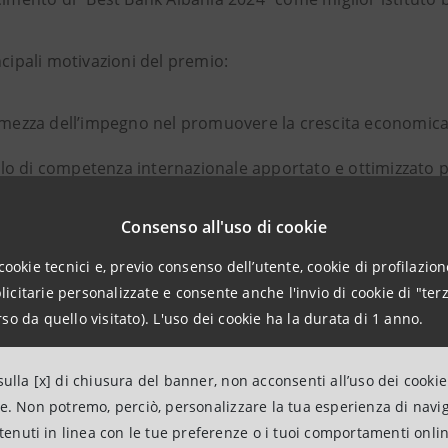
ncipali motivazioni del premio:
rmezza dell’impegno nel promuovere la crescita economica e
vello di competenza internazionale apportato e ottimizzato pe
appartenenza al Gruppo Intesa Sanpaolo, tra i principali g
Consenso all'uso di cookie
ellenza nell’offerta di un'ampia gamma di prodotti e servizi 
cookie tecnici e, previo consenso dell’utente, cookie di profilazione
se esigenze dei clienti, dai privati ​​alle grandi imprese
citarie personalizzate e consente anche l'invio di cookie di "terz
zione di tecnologie bancarie digitali all’avanguardia, che 
so da quello visitato). L'uso dei cookie ha la durata di 1 anno.
liente che l’efficienza operativa
ulla [x] di chiusura del banner, non acconsenti all’uso dei cookie
enzione a pratiche bancarie sostenibili, con l’impegno attiv
ne. Non potremo, perciò, personalizzare la tua esperienza di navi
rvazione ambientale e al benessere sociale, alla responsabi
ntenuti in linea con le tue preferenze o i tuoi comportamenti onli