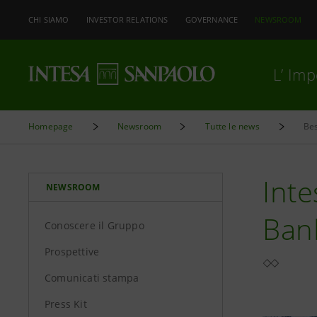
CHI SIAMO
INVESTOR RELATIONS
GOVERNANCE
NEWSROOM
L’ Im
Homepage
Newsroom
Tutte le news
Bes
Int
NEWSROOM
Bank
Conoscere il Gruppo
Prospettive
Comunicati stampa
Press Kit