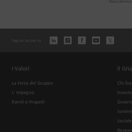
Data ultimo 
Seguici anche su
I Valori
Il Gr
La Forza del Gruppo
Chi Si
L' Impegno
Investo
Eventi e Progetti
Govern
Sosteni
Sociale
Resear