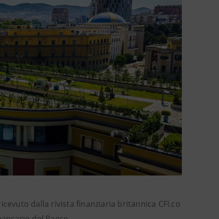
cevuto dalla rivista finanziaria britannica CFI.co
bancario del Paese.