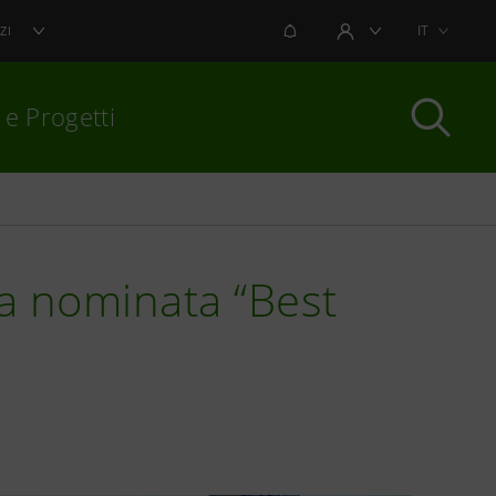
NOTIFICHE
IT
ZI
AREA UTENTE
 e Progetti
per chiudere
a nominata “Best