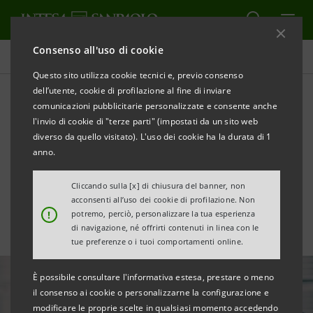
Consenso all'uso di cookie
Tutte le news
Questo sito utilizza cookie tecnici e, previo consenso
dell’utente, cookie di profilazione al fine di inviare
comunicazioni pubblicitarie personalizzate e consente anche
Intesa Sanpaolo assiste
l'invio di cookie di "terze parti" (impostati da un sito web
Smart Capital nella
diverso da quello visitato). L'uso dei cookie ha la durata di 1
anno.
quotazione in borsa
Cliccando sulla [x] di chiusura del banner, non
acconsenti all’uso dei cookie di profilazione. Non
!
potremo, perciò, personalizzare la tua esperienza
di navigazione, né offrirti contenuti in linea con le
tue preferenze o i tuoi comportamenti online.
È possibile consultare l'informativa estesa, prestare o meno
il consenso ai cookie o personalizzarne la configurazione e
modificare le proprie scelte in qualsiasi momento accedendo