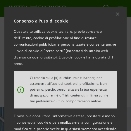
Consenso all'uso di cookie
Tutte le news
Questo sito utilizza cookie tecnici e, previo consenso
dell’utente, cookie di profilazione al fine di inviare
comunicazioni pubblicitarie personalizzate e consente anche
Total shareholder return:
l'invio di cookie di "terze parti" (impostati da un sito web
Intesa Sanpaolo prima
diverso da quello visitato). L'uso dei cookie ha la durata di 1
anno.
banca dell’Eurozona
Cliccando sulla [x] di chiusura del banner, non
acconsenti all’uso dei cookie di profilazione. Non
!
potremo, perciò, personalizzare la tua esperienza
di navigazione, né offrirti contenuti in linea con le
tue preferenze o i tuoi comportamenti online.
È possibile consultare l'informativa estesa, prestare o meno
il consenso ai cookie o personalizzarne la configurazione e
modificare le proprie scelte in qualsiasi momento accedendo