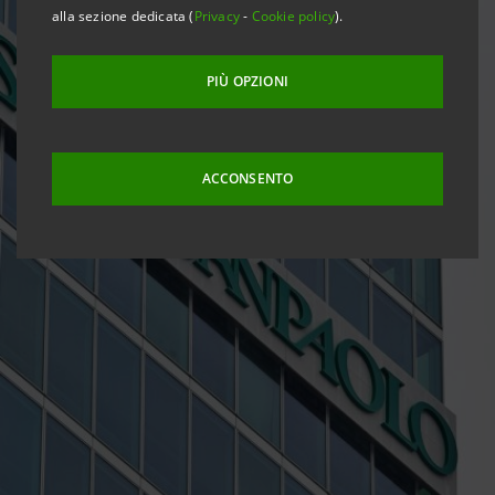
alla sezione dedicata (
Privacy
-
Cookie policy
).
PIÙ OPZIONI
ACCONSENTO