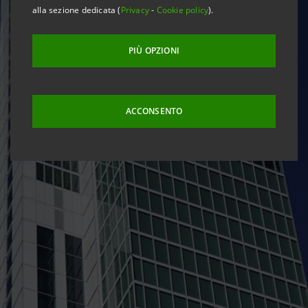
alla sezione dedicata (
Privacy
-
Cookie policy
).
PIÙ OPZIONI
ACCONSENTO