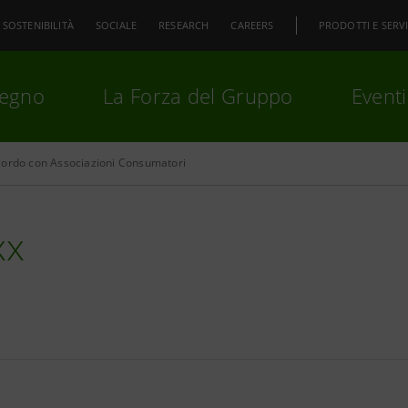
SOSTENIBILITÀ
SOCIALE
RESEARCH
CAREERS
PRODOTTI E SERVI
pegno
La Forza del Gruppo
Eventi
ordo con Associazioni Consumatori
premi
Invio
per cercare o
ESC
xx