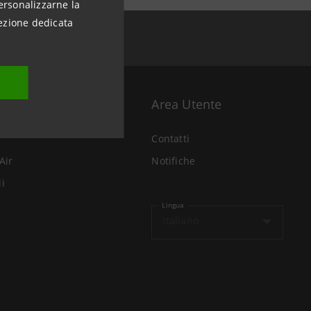
ersonalizzarne la
ezione dedicata
Area Utente
Contatti
Air
Notifiche
li
Lingua
Italiano