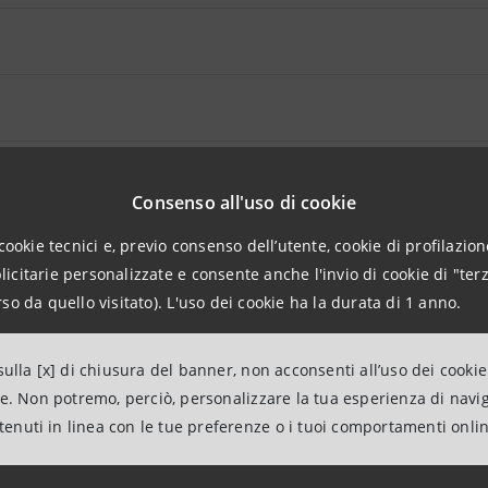
Consenso all'uso di cookie
cookie tecnici e, previo consenso dell’utente, cookie di profilazione
citarie personalizzate e consente anche l'invio di cookie di "terz
so da quello visitato). L'uso dei cookie ha la durata di 1 anno.
ulla [x] di chiusura del banner, non acconsenti all’uso dei cookie
ne. Non potremo, perciò, personalizzare la tua esperienza di navi
aggiornamento 30 gennaio 2025 alle ore 18:18:11
ntenuti in linea con le tue preferenze o i tuoi comportamenti onli