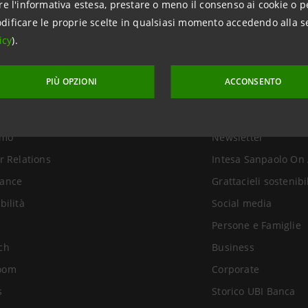
re l'informativa estesa, prestare o meno il consenso ai cookie o p
dificare le proprie scelte in qualsiasi momento accedendo alla s
icy
).
PIÙ OPZIONI
ACCONSENTO
uppo
Link Utili
amo
Newsletter
r Relations
Intesa Sanpaolo On 
ance
Grattacieli sostenibi
bilità
Social media
Persone e Famiglie
ch
Business
oom
Corporate
s
Storico UBI Banca