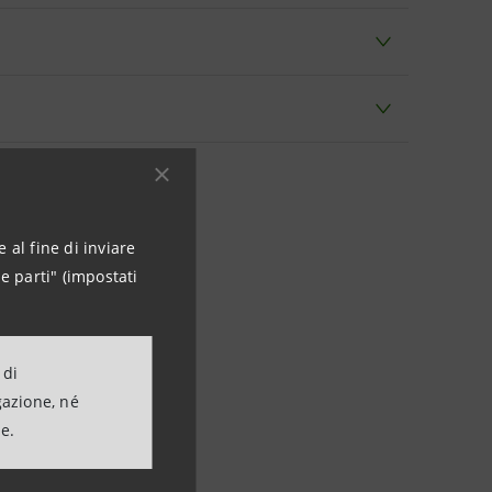
 al fine di inviare
e parti" (impostati
 di
gazione, né
ne.