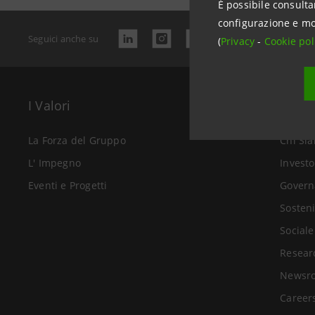
È possibile consulta
configurazione e mo
Seguici anche su
(
Privacy
-
Cookie pol
I Valori
Il Gr
La Forza del Gruppo
Chi Si
L' Impegno
Investo
Eventi e Progetti
Govern
Sosteni
Sociale
Resear
Newsr
Career