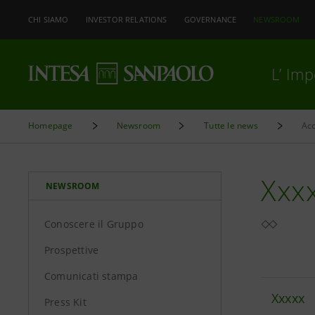
CHI SIAMO
INVESTOR RELATIONS
GOVERNANCE
NEWSROOM
L’ Im
Homepage
Newsroom
Tutte le news
Acc
Xxx
NEWSROOM
Conoscere il Gruppo
Prospettive
Comunicati stampa
Xxxxx
Press Kit