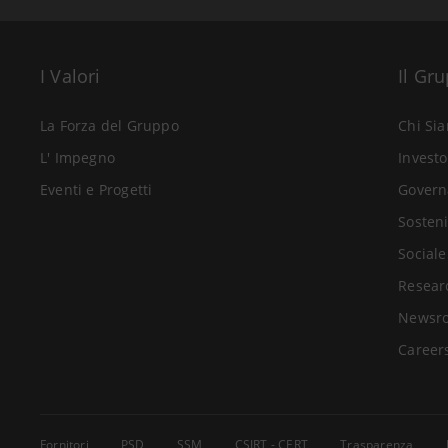
I Valori
Il Gr
La Forza del Gruppo
Chi Si
L' Impegno
Investo
Eventi e Progetti
Govern
Sosteni
Sociale
Resear
Newsr
Career
Fornitori
PSD
SSM
CSIRT - CERT
Trasparenza