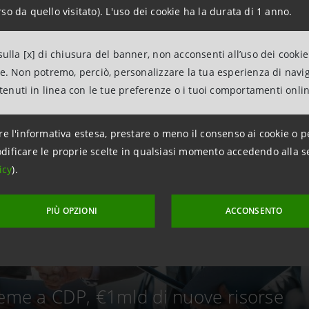
so da quello visitato). L'uso dei cookie ha la durata di 1 anno.
ulla [x] di chiusura del banner, non acconsenti all’uso dei cookie
ne. Non potremo, perciò, personalizzare la tua esperienza di navi
ntenuti in linea con le tue preferenze o i tuoi comportamenti onli
re l'informativa estesa, prestare o meno il consenso ai cookie o p
dificare le proprie scelte in qualsiasi momento accedendo alla s
icy
).
PIÙ OPZIONI
ACCONSENTO
ieme a CDP, €1mld di nuove risorse