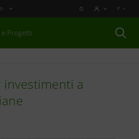
NOTIFICHE
IT
ZI
AREA UTENTE
 e Progetti
per chiudere
 investimenti a
liane