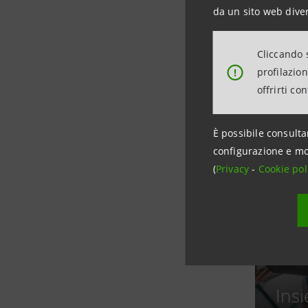
da un sito web diver
Cliccando s
profilazio
!
offrirti co
È possibile consulta
configurazione e mo
(
Privacy
-
Cookie pol
Ins