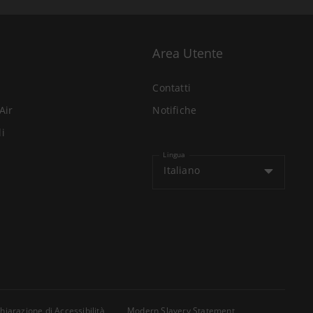
Area Utente
Contatti
Air
Notifiche
li
Lingua
Italiano
hiarazione di Accessibilità
Modern Slavery Statement