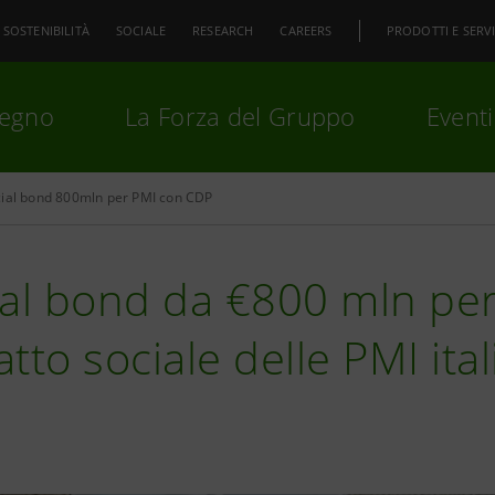
SOSTENIBILITÀ
SOCIALE
RESEARCH
CAREERS
PRODOTTI E SERVI
pegno
La Forza del Gruppo
Eventi
ial bond 800mln per PMI con CDP
premi
Invio
per cercare o
ESC
al bond da €800 mln per
tto sociale delle PMI ita