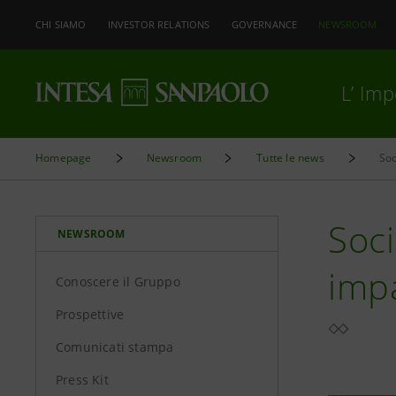
CHI SIAMO
INVESTOR RELATIONS
GOVERNANCE
NEWSROOM
L’ Im
Homepage
Newsroom
Tutte le news
Soc
Soci
NEWSROOM
impa
Conoscere il Gruppo
Prospettive
Comunicati stampa
Press Kit