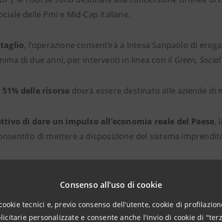
ciale delle Pmi e Mid-Cap italiane.
ttaglio
, l’operazione consentirà a Intesa Sanpaolo di erogar
ima di due anni, per interventi in linea con il
Green, Social
 51% delle risorse
dovrà essere destinato alle aziende di m
ettivo di dare un impulso all’economia reale del Paese
, 
nsentito di mettere a disposizione del sistema imprenditor
Consenso all'uso di cookie
i correlati:
cookie tecnici e, previo consenso dell’utente, cookie di profilazione
citarie personalizzate e consente anche l'invio di cookie di "terz