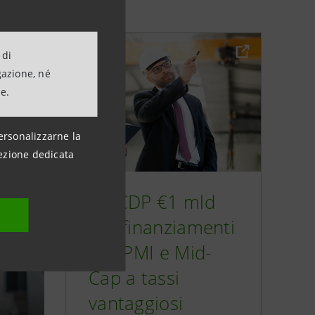
 di
gazione, né
ne.
ersonalizzarne la
ezione dedicata
Da CDP €1 mld
per finanziamenti
alle PMI e Mid-
Cap a tassi
vantaggiosi