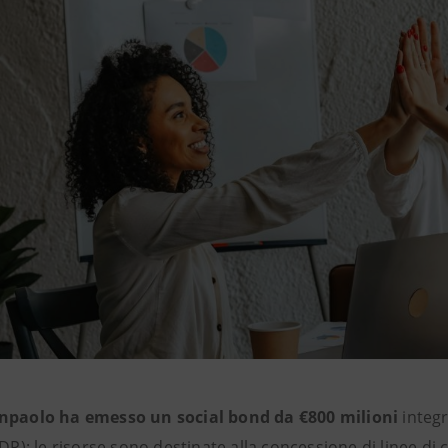
npaolo ha emesso un social bond da €800 milioni
integr
CDP): le risorse sono destinate alla concessione di linee di