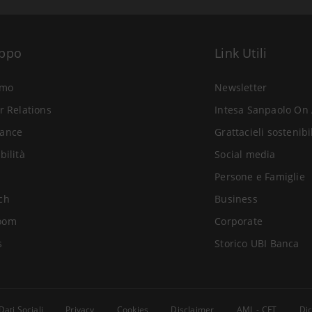
uppo
Link Utili
amo
Newsletter
r Relations
Intesa Sanpaolo On 
ance
Grattacieli sostenibi
bilità
Social media
Persone e Famiglie
ch
Business
oom
Corporate
s
Storico UBI Banca
Dati Sociali
Privacy
Cookies
Disclaimer
AML - CFT
Dic