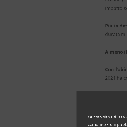
impatto so
Più in de
durata min
Almeno il
Con l’obi
2021 ha co
Articol
Questo sito utilizza 
comunicazioni pubbli