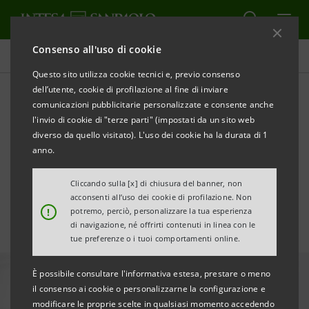
Consenso all'uso di cookie
Tutte le news
Questo sito utilizza cookie tecnici e, previo consenso
dell’utente, cookie di profilazione al fine di inviare
comunicazioni pubblicitarie personalizzate e consente anche
Intesa Sanpaolo supporta
l'invio di cookie di "terze parti" (impostati da un sito web
con €8 mln gli investimenti
diverso da quello visitato). L'uso dei cookie ha la durata di 1
anno.
in sostenibilità di Maniva
Cliccando sulla [x] di chiusura del banner, non
acconsenti all’uso dei cookie di profilazione. Non
!
potremo, perciò, personalizzare la tua esperienza
di navigazione, né offrirti contenuti in linea con le
tue preferenze o i tuoi comportamenti online.
È possibile consultare l'informativa estesa, prestare o meno
il consenso ai cookie o personalizzarne la configurazione e
modificare le proprie scelte in qualsiasi momento accedendo