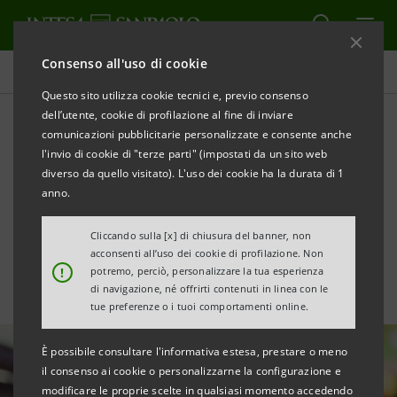
Consenso all'uso di cookie
Tutte le news
Questo sito utilizza cookie tecnici e, previo consenso
dell’utente, cookie di profilazione al fine di inviare
comunicazioni pubblicitarie personalizzate e consente anche
Supporto alla filiera della
l'invio di cookie di "terze parti" (impostati da un sito web
sarda Superemme con una
diverso da quello visitato). L'uso dei cookie ha la durata di 1
anno.
linea di credito di €2,8mln
Cliccando sulla [x] di chiusura del banner, non
acconsenti all’uso dei cookie di profilazione. Non
!
potremo, perciò, personalizzare la tua esperienza
di navigazione, né offrirti contenuti in linea con le
tue preferenze o i tuoi comportamenti online.
È possibile consultare l'informativa estesa, prestare o meno
il consenso ai cookie o personalizzarne la configurazione e
modificare le proprie scelte in qualsiasi momento accedendo